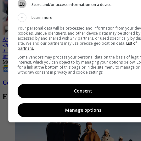
Store and/or access information on a device
Learn more
Your personal data will be processed and information from your dev
(cookies, unique identifiers, and other device data) may be stored by
accessed by and shared with 347 partners, or used specifically by thi
Anitta y H&M Studio: una alianza que trasciende el escenario
site. We and our partners may use precise geolocation data.
List of
-
Primavera desfiló entre estampados, flores retro y espíritu latino
partners.
-
Colombiamoda 2026 cerró con cifras que consolidan la proyección
internacional de la moda colombiana
Some vendors may process your personal data on the basis of legit
Moda
Tendencias
Estilo
interest, which you can object to by managing your options below. L
for a link at the bottom of this page or in the site menu to manage or
withdraw consent in privacy and cookie settings.
Conozca más de Fucsia aquí
Consent
Entradas relacionadas
Manage options