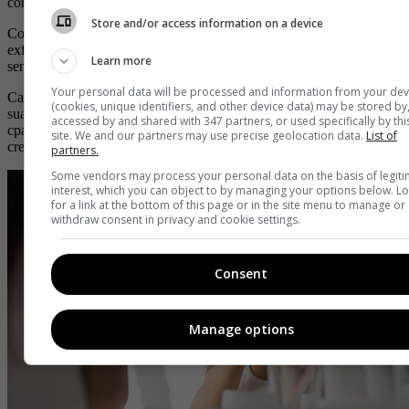
con una piel más madura.
Store and/or access information on a device
Como una recomendación adicional, intenta que tus procesos de
exfoliación
sean en la noche y no en el día
pues la piel queda
Learn more
sensible y expúesta, y los rayos del ol pueden ser contraproducentes.
Your personal data will be processed and information from your dev
Cabe resaltar que la exfoliación no solo permite tener una piel más
(cookies, unique identifiers, and other device data) may be stored by
suave sino también sana porque estimula el flujo sanguíneo y la
accessed by and shared with 347 partners, or used specifically by thi
cpacidad de la piel para absorber los nutrientes que le das con
site. We and our partners may use precise geolocation data.
List of
cremas y sérums.
partners.
Some vendors may process your personal data on the basis of legit
interest, which you can object to by managing your options below. L
for a link at the bottom of this page or in the site menu to manage or
withdraw consent in privacy and cookie settings.
Consent
Manage options