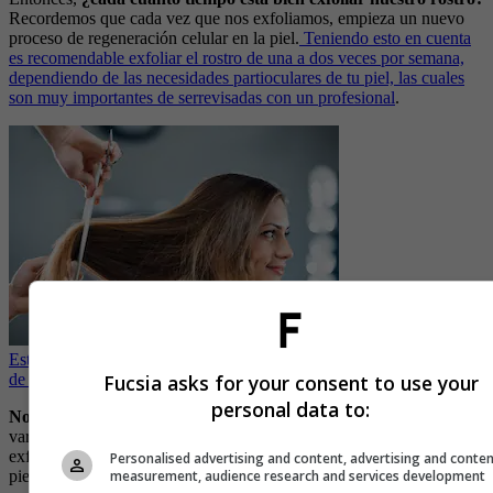
Recordemos que cada vez que nos exfoliamos, empieza un nuevo
proceso de regeneración celular en la piel.
Teniendo esto en cuenta
es recomendable exfoliar el rostro de una a dos veces por semana,
dependiendo de las necesidades partioculares de tu piel, las cuales
son muy importantes de serrevisadas con un profesional
.
Estos son los cortes de cabello que lucen perfectos según la forma
Fucsia asks for your consent to use your
de tu cara
personal data to:
No olvides consultar con un dermatólogo
pues este tiempo puede
variar. Por ejemplo, si tu piel es muy sensible y reseca, puede que la
exfoliación deba ser cada 15 días. A su vez influye la edad pues la
Personalised advertising and content, advertising and conte
measurement, audience research and services development
piel se regenera más rápido en una persona joven en comparación