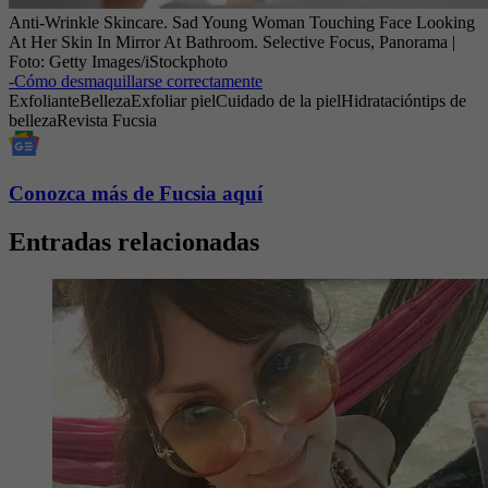
Anti-Wrinkle Skincare. Sad Young Woman Touching Face Looking
At Her Skin In Mirror At Bathroom. Selective Focus, Panorama
|
Foto:
Getty Images/iStockphoto
-
Cómo desmaquillarse correctamente
Exfoliante
Belleza
Exfoliar piel
Cuidado de la piel
Hidratación
tips de
belleza
Revista Fucsia
Conozca más de Fucsia aquí
Entradas relacionadas