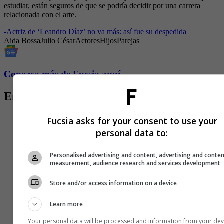
estudiar, están seguros de que se podría decidir por una carrera
relacionada con el arte.
-
Actriz de ‘Leandro Díaz’ no va más: así fue su despedida
Aida Bossa
Julio César
Actores
Hijos
Parejas
Conozca más de Fucsia aquí
Entradas relacionadas
Fucsia asks for your consent to use your
personal data to:
Personalised advertising and content, advertising and conte
measurement, audience research and services development
Store and/or access information on a device
Learn more
Your personal data will be processed and information from your dev