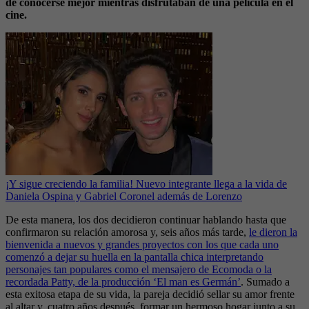
de conocerse mejor mientras disfrutaban de una película en el
cine.
¡Y sigue creciendo la familia! Nuevo integrante llega a la vida de
Daniela Ospina y Gabriel Coronel además de Lorenzo
De esta manera, los dos decidieron continuar hablando hasta que
confirmaron su relación amorosa y, seis años más tarde,
le dieron la
bienvenida a nuevos y grandes proyectos con los que cada uno
comenzó a dejar su huella en la pantalla chica interpretando
personajes tan populares como el mensajero de Ecomoda o la
recordada Patty, de la producción ‘El man es Germán’
. Sumado a
esta exitosa etapa de su vida, la pareja decidió sellar su amor frente
al altar y, cuatro años después, formar un hermoso hogar junto a su