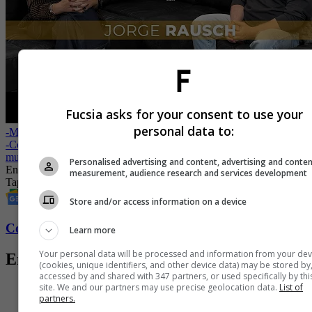
Fucsia asks for your consent to use your
personal data to:
-
Michelle Trachtenberg: series y películas donde actuó
-
Coke Studio aterriza en Colombia para revolucionar la escena
musical
Personalised advertising and content, advertising and conte
Entretenimiento
Jorge Rausch
Chef
Masterchef celebrity 2023
Daniela
measurement, audience research and services development
Tapia
Store and/or access information on a device
Conozca más de Fucsia aquí
Learn more
Your personal data will be processed and information from your dev
Entradas relacionadas
(cookies, unique identifiers, and other device data) may be stored by
accessed by and shared with 347 partners, or used specifically by thi
site. We and our partners may use precise geolocation data.
List of
partners.