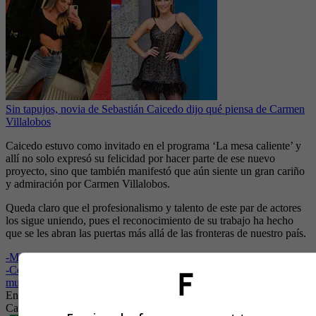
Sin tapujos, novia de Sebastián Caicedo dijo qué piensa de Carmen
Villalobos
Caicedo estuvo como invitado en el programa ‘La mesa caliente’ y
allí no solo expresó su felicidad por hacer parte de ese nuevo
proyecto, sino que también manifestó que aún siente un gran cariño
y admiración por Carmen Villalobos.
Queda claro que el profesionalismo y talento de este par de actores
los sigue uniendo, pues el reconocimiento de su trabajo ha hecho
que se les abran las puertas más allá de las fronteras de nuestro país.
-
Michelle Trachtenberg: series y películas donde actuó
-
Coke Studio aterriza en Colombia para revolucionar la escena
musical
Entretenimiento
Farándula
Carmen Villalobos
Sebastián
Caicedo
Reality