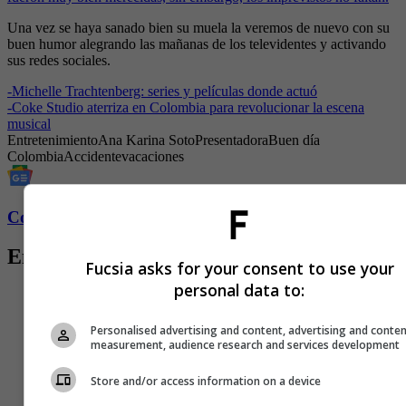
Una vez se haya sanado bien su muela la veremos de nuevo con su
buen humor alegrando las mañanas de los televidentes y activando
sus redes sociales.
-
Michelle Trachtenberg: series y películas donde actuó
-
Coke Studio aterriza en Colombia para revolucionar la escena
musical
Entretenimiento
Ana Karina Soto
Presentadora
Buen día
Colombia
Accidente
vacaciones
Conozca más de Fucsia aquí
Entradas relacionadas
Fucsia asks for your consent to use your
personal data to:
Personalised advertising and content, advertising and conte
measurement, audience research and services development
Store and/or access information on a device