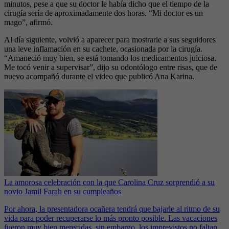
minutos, pese a que su doctor le había dicho que el tiempo de la
cirugía sería de aproximadamente dos horas. “Mi doctor es un
mago”, afirmó.
Al día siguiente, volvió a aparecer para mostrarle a sus seguidores
una leve inflamación en su cachete, ocasionada por la cirugía.
“Amaneció muy bien, se está tomando los medicamentos juiciosa.
Me tocó venir a supervisar”, dijo su odontólogo entre risas, que de
nuevo acompañó durante el video que publicó Ana Karina.
La amorosa celebración con la que Carolina Cruz sorprendió a su
novio Jamil Farah en su cumpleaños
Por ahora, la presentadora ocañera tendrá que bajarle al ritmo de su
vida para poder recuperarse lo más pronto posible. Las vacaciones
fueron muy bien merecidas, sin embargo, los imprevistos no faltan.