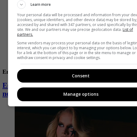
Learn more
Your personal data will be processed and information from your dev
(cookies, unique identifiers, and other device data) may be stored by
accessed by and shared with 347 partners, or used specifically by thi
site. We and our partners may use precise geolocation data.
List of
partners.
Some vendors may process your personal data on the basis of legit
interest, which you can object to by managing your options below. L
for a link at the bottom of this page or in the site menu to manage or
withdraw consent in privacy and cookie settings.
Entretenimiento
Consent
Estas son las series que lideran las
nominaciones a los Premios Emmy 2026
Manage options