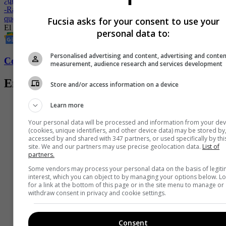
¿qué pasó?
-
Rapelo, del ‘Desafío’, se mostró destrozado por la muerte de un ser
querido
Fucsia asks for your consent to use your
El Desafío
Canal Caracol
Caracol Televisión
Reality
personal data to:
Personalised advertising and content, advertising and conte
Conozca más de Fucsia aquí
measurement, audience research and services development
Entradas relacionadas
Store and/or access information on a device
Learn more
Your personal data will be processed and information from your dev
(cookies, unique identifiers, and other device data) may be stored by
accessed by and shared with 347 partners, or used specifically by thi
site. We and our partners may use precise geolocation data.
List of
partners.
Some vendors may process your personal data on the basis of legit
interest, which you can object to by managing your options below. L
for a link at the bottom of this page or in the site menu to manage or
withdraw consent in privacy and cookie settings.
Consent