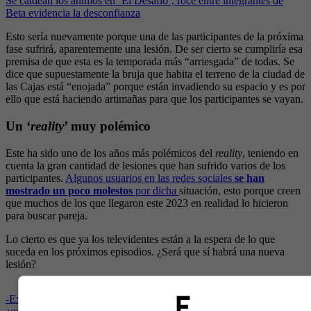
Se caldean los ánimos en ‘El Desafío’, roce entre integrantes de
Beta evidencia la desconfianza
Esto sería nuevamente porque una de las participantes de la próxima
fase sufrirá, aparentemente una lesión. De ser cierto se cumpliría esa
premisa de que esta es la temporada más “arriesgada” de todas. Se
dice que supuestamente la bruja que habita el terreno de la ciudad de
las Cajas está “enojada” porque están invadiendo su espacio y es por
ello que está haciendo artimañas para que los participantes se vayan.
Un ‘
reality
’ muy polémico
Este ha sido uno de los años más polémicos del
reality
, teniendo en
cuenta la gran cantidad de lesiones que han sufrido varios de los
participantes.
Algunos usuarios en las redes sociales
se han
mostrado un poco molestos
por dicha
situación, esto porque creen
que muchos de los que llegaron este 2023 en realidad lo hicieron
para buscar pareja.
Lo cierto es que ya los televidentes están a la espera de lo que
suceda en los próximos episodios. ¿Será que sí habrá una nueva
lesión?
-
Exparticipante de ‘El Desafío’ sufrió grave accidente en un ojo,