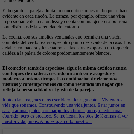
Manuel Mendoza
El hogar de la pareja adopta un concepto campestre, lo que se hace
evidente en cada rincón. La terraza, por ejemplo, ofrece una vista
impresionante de la naturaleza y cuenta con una generosa poltrona
para disfrutar de la serenidad del entorno.
La cocina, con sus amplios ventanales que permiten una visión
completa del verdor exterior, es otro punto destacado de la casa. Los
detalles en madera y los cuadros en las paredes aportan un toque de
calidez a la paleta de colores predominantemente blancos.
El comedor, también espacioso, sigue la misma estética neutra
con toques de madera, creando un ambiente acogedor y
moderno al mismo tiempo. La combinación de elementos
rústicos y contemporáneos da como resultado un hogar que
refleja la personalidad y el gusto de la pareja.
Junto a las imágenes ellos escribieron los siguiente: “Viviendo la
vida que soñamos. Construyendo una vida juntos. Estar juntos en
casa, caminar juntos, cocinar juntos, dormir juntos, puede sonar
aburrido, pero es precioso. Se me llenan los ojos de lágrimas al ver
nuestra vida juntos. Amo esto, amo lo nuestro”.