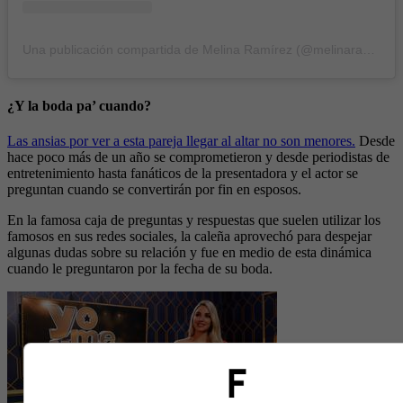
Una publicación compartida de Melina Ramírez (@melinaramirez90)
¿Y la boda pa’ cuando?
Las ansias por ver a esta pareja llegar al altar no son menores.
Desde
hace poco más de un año se comprometieron y desde periodistas de
entretenimiento hasta fanáticos de la presentadora y el actor se
preguntan cuando se convertirán por fin en esposos.
En la famosa caja de preguntas y respuestas que suelen utilizar los
famosos en sus redes sociales, la caleña aprovechó para despejar
algunas dudas sobre su relación y fue en medio de esta dinámica
cuando le preguntaron por la fecha de su boda.