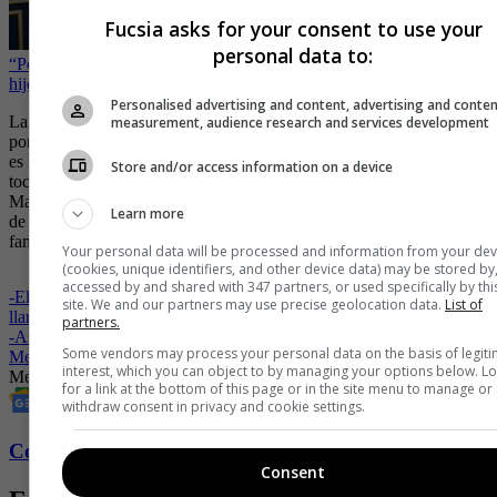
Fucsia asks for your consent to use your
personal data to:
“Ponga límites”: Melina Ramírez es criticada en redes por foto de su
hijo y Juan Manuel Mendoza, ¿qué pasó?
Personalised advertising and content, advertising and conte
La presentadora respondió con sinceridad y no ocultó las razones
measurement, audience research and services development
por las que no se ha dado todavía ese paso. “Vean, qué chisme, esta
es la pregunta que más se repite de muchas que han llegado. Nos ha
Store and/or access information on a device
tocado aplazar muchísimo la boda por temas de proyectos, Juan
Manuel está grabando, termina él y empiezo yo, pero si Dios quiere
Learn more
de este año no pasa porque ya nos queremos casar”, respondió la
famosa.
Your personal data will be processed and information from your dev
(cookies, unique identifiers, and other device data) may be stored by
accessed by and shared with 347 partners, or used specifically by thi
-
El negocio con el que Melina Ramírez factura más que en ‘Yo me
site. We and our partners may use precise geolocation data.
List of
llamo’
partners.
-
Así será la luna de miel de Melina Ramírez y Juan Manuel
Some vendors may process your personal data on the basis of legit
Mendoza
interest, which you can object to by managing your options below. L
Melina Ramírez
Juan Manuel Mendoza
for a link at the bottom of this page or in the site menu to manage or
withdraw consent in privacy and cookie settings.
Conozca más de Fucsia aquí
Consent