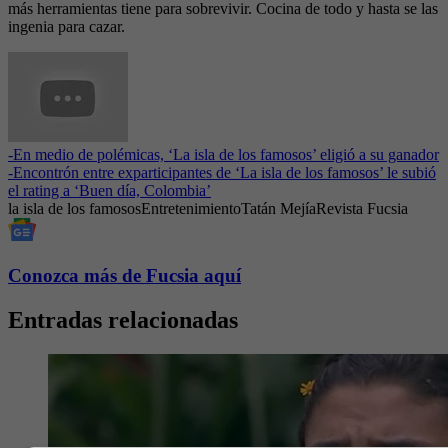
más herramientas tiene para sobrevivir. Cocina de todo y hasta se las
ingenia para cazar.
-
En medio de polémicas, ‘La isla de los famosos’ eligió a su ganador
-
Encontrón entre exparticipantes de ‘La isla de los famosos’ le subió
el rating a ‘Buen día, Colombia’
la isla de los famosos
Entretenimiento
Tatán Mejía
Revista Fucsia
Conozca más de Fucsia aquí
Entradas relacionadas