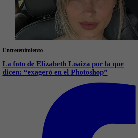
Entretenimiento
La foto de Elizabeth Loaiza por la que
dicen: “exageró en el Photoshop”