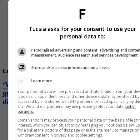
Fucsia asks for your consent to use your
personal data to:
Personalised advertising and content, advertising and conte
measurement, audience research and services development
Store and/or access information on a device
Entretenimiento
Learn more
‘Valkyria’, ganadora del ‘Desafió’, se
Your personal data will be processed and information from your dev
quebró y desahogó en redes: pasa por
(cookies, unique identifiers, and other device data) may be stored by
difícil momento
accessed by and shared with 347 partners, or used specifically by thi
site. We and our partners may use precise geolocation data.
List of
partners.
Some vendors may process your personal data on the basis of legit
interest, which you can object to by managing your options below. L
for a link at the bottom of this page or in the site menu to manage or
withdraw consent in privacy and cookie settings.