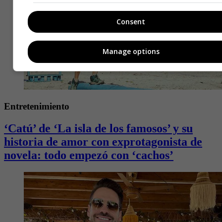
Consent
Manage options
Entretenimiento
‘Catú’ de ‘La isla de los famosos’ y su
historia de amor con exprotagonista de
novela: todo empezó con ‘cachos’