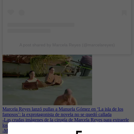
A post shared by Marcela Reyes (@marcelareyes)
Marcela Reyes lanzó pullas a Manuela Gómez en ‘La isla de los
famosos’: la exprotagonista de novela no se quedó callada
-
Las crudas imágenes de la cirugía de Marcela Reyes para extraerle
los biopolímeros
-
Marcela Reyes habla de su nuevo viacrucis con los biopolímeros