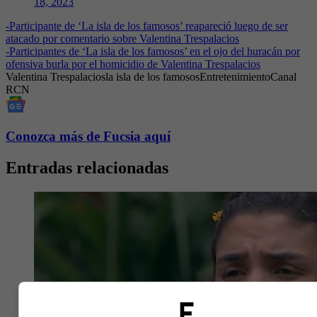
18, 2023
-
Participante de ‘La isla de los famosos’ reapareció luego de ser
atacado por comentario sobre Valentina Trespalacios
-
Participantes de ‘La isla de los famosos’ en el ojo del huracán por
ofensiva burla por el homicidio de Valentina Trespalacios
Valentina Trespalacios
la isla de los famosos
Entretenimiento
Canal
RCN
Conozca más de Fucsia aquí
Entradas relacionadas