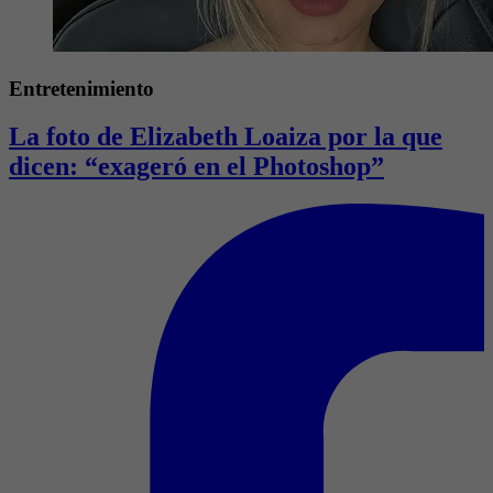
Entretenimiento
La foto de Elizabeth Loaiza por la que
dicen: “exageró en el Photoshop”