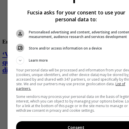
Fucsia asks for your consent to use your
personal data to:
Personalised advertising and content, advertising and conte
measurement, audience research and services development
Entretenimiento
Store and/or access information on a device
‘Valkyria’, ganadora del ‘Desafió’, se
Learn more
quebró y desahogó en redes: pasa por
difícil momento
Your personal data will be processed and information from your dev
(cookies, unique identifiers, and other device data) may be stored by
accessed by and shared with 347 partners, or used specifically by thi
site. We and our partners may use precise geolocation data.
List of
partners.
Some vendors may process your personal data on the basis of legit
interest, which you can object to by managing your options below. L
for a link at the bottom of this page or in the site menu to manage or
withdraw consent in privacy and cookie settings.
Consent