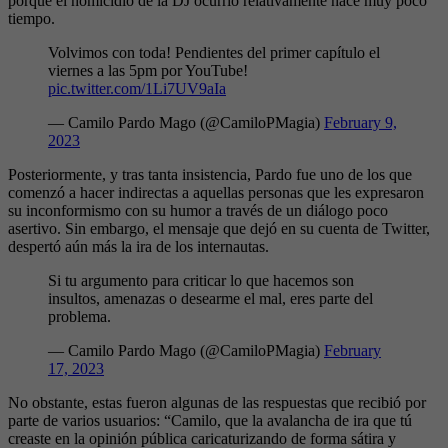
porque el homicidio de la DJ ocurrió relativamente hace muy poco
tiempo.
Volvimos con toda! Pendientes del primer capítulo el
viernes a las 5pm por YouTube!
pic.twitter.com/1Li7UV9aIa
— Camilo Pardo Mago (@CamiloPMagia)
February 9,
2023
Posteriormente, y tras tanta insistencia, Pardo fue uno de los que
comenzó a hacer indirectas a aquellas personas que les expresaron
su inconformismo con su humor a través de un diálogo poco
asertivo. Sin embargo, el mensaje que dejó en su cuenta de Twitter,
despertó aún más la ira de los internautas.
Si tu argumento para criticar lo que hacemos son
insultos, amenazas o desearme el mal, eres parte del
problema.
— Camilo Pardo Mago (@CamiloPMagia)
February
17, 2023
No obstante, estas fueron algunas de las respuestas que recibió por
parte de varios usuarios: “Camilo, que la avalancha de ira que tú
creaste en la opinión pública caricaturizando de forma sátira y