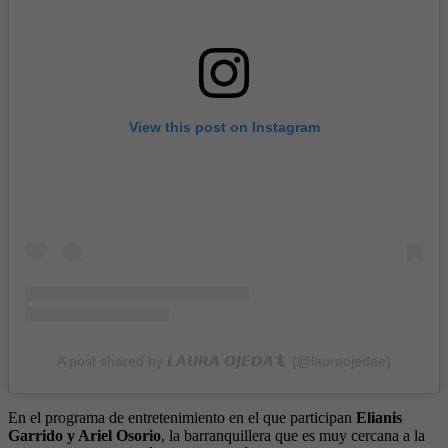
View this post on Instagram
A post shared by 𝙇𝘼𝙐𝙍𝘼 𝙊𝙅𝙀𝘿𝘼🦎 (@lauraojedae)
En el programa de entretenimiento en el que participan
Elianis
Garrido y Ariel Osorio
, la barranquillera que es muy cercana a la