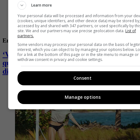
Learn more
Your personal data will be processed and information from your dev
(cookies, unique identifiers, and other device data) may be stored by
accessed by and shared with 347 partners, or used specifically by thi
site. We and our partners may use precise geolocation data.
List of
partners.
Entretenimiento
Some vendors may process your personal data on the basis of legit
interest, which you can object to by managing your options below. L
‘Valkyria’, ganadora del ‘Desafió’, se
for a link at the bottom of this page or in the site menu to manage or
withdraw consent in privacy and cookie settings.
quebró y desahogó en redes: pasa por
difícil momento
Consent
Manage options