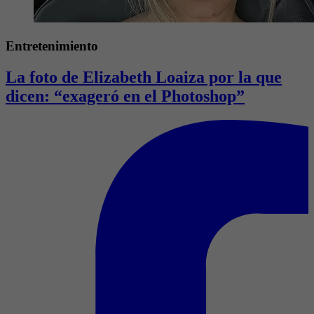
Entretenimiento
La foto de Elizabeth Loaiza por la que
dicen: “exageró en el Photoshop”