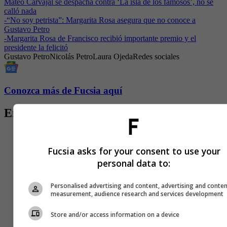
Mateo Carvajal se despacha contra ‘La isla de los famosos’, no se
calló nada
-
“No soy petrista”: Margarita Rosa asegura que no conoce a
Gustavo Petro
-
Margarita Rosa de Francisco recibió importante premio y el
presidente la felicitó
Gustavo Petro
Nicolás Petro
Laura Ojeda
Redes sociales
Conozca más de Fucsia aquí
Entradas relacionadas
Fucsia asks for your consent to use your
personal data to:
Personalised advertising and content, advertising and conte
measurement, audience research and services development
Store and/or access information on a device