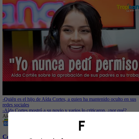
-
Quién es el hijo de Aída Cortes, a quien ha mantenido oculto en sus
redes sociales
-
Aída Cortes mostró a su novio y varios lo criticaron, ¿por qué?
Aída Cortés
Entretenimiento
Revista Fucsia
Conozca más de Fucsia aquí