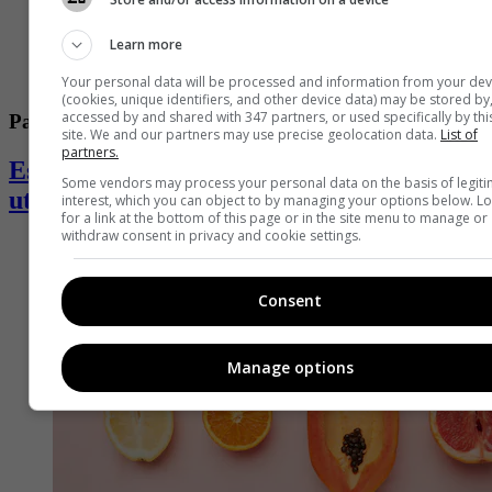
Learn more
Your personal data will be processed and information from your dev
(cookies, unique identifiers, and other device data) may be stored by
accessed by and shared with 347 partners, or used specifically by thi
Parejas
site. We and our partners may use precise geolocation data.
List of
partners.
Estos son los juguetes sexuales que más
Some vendors may process your personal data on the basis of legit
utilizan las parejas en Colombia
interest, which you can object to by managing your options below. L
for a link at the bottom of this page or in the site menu to manage or
withdraw consent in privacy and cookie settings.
Consent
Manage options