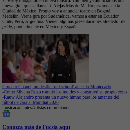
E: Estoy trabajando en nueva música. También ya anunciamos una
nueva gira, que se llama Te Alejas Más de Mí. Empezamos en la
Ciudad de México. Pronto voy a anunciar teatro en Bogotá,
Medellín. Viene gira por Sudamérica, vamos a estar en Ecuador,
Chile, Perú, Argentina. Vienen algunas presentaciones alrededor del
pride
, puntualmente en México y España.
Crucero Chanel, un desfile ‘old school’ al estilo Montecarlo
-
Cómo Silvana Rozo rompió los moldes y construyó su propio éxito
-
Rauw Alejandro presenta un nuevo himno para los amantes del
fútbol de cara al Mundial 2026
música
cantantes
Artistas colombianos
Conozca más de Fucsia aquí