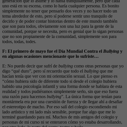
generación que lo asume y lo habla tranquilamente, pero que cada
uno está en su escena, como lo haría cualquier persona. Es bonito
simplemente no tener que pensarlo dos veces y no hacer todo un
tema alrededor de esto, pero sí poderse sentir uno tranquilo de
decirlo y de poder contar historias dentro de este mundo también
que son para todos, obviamente son una luz para la gente de la
comunidad, porque se necesita, pero es genial que lo sigan personas
que no son propiamente de la comunidad, simplemente son para
todos, todas, todes.
F: El primero de mayo fue el Día Mundial Contra el
Bullying
y
en algunas ocasiones mencionaste que lo sufriste…
E: No puedo decir que sufrí de
bullying
como otras personas que yo
digo “qué duro”, pero sí recuerdo que todo el
bullying
que me
hacían tenía que ver con mi orientación sexual. Lo que pienso es
“cómo hubiera sido de diferente todo si desde el colegio hubiera
habido una psicología infantil y una forma donde se hablara de esta
realidad y todos pudiéramos simplemente serlo, sin que eso fuera
una razón para hacernos
bullying
”. La única forma que tenían para
montármela era por una cuestión de fuerza y de llegar ahí a desafiar
el estereotipo de macho. Por eso salí del colegio escondiendo mi
lado artístico y mi lado más sensible, porque fue algo que me lo
terminé guardando para mí. Muchos de mis amigos del colegio y
personas de mi curso ni se enteraron cómo yo estaba desarrollando,