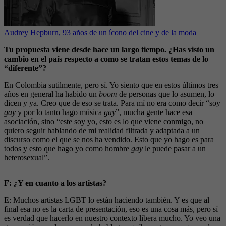
Audrey Hepburn, 93 años de un ícono del cine y de la moda
Tu propuesta viene desde hace un largo tiempo. ¿Has visto un
cambio en el país respecto a como se tratan estos temas de lo
“diferente”?
En Colombia sutilmente, pero sí. Yo siento que en estos últimos tres
años en general ha habido un
boom
de personas que lo asumen, lo
dicen y ya. Creo que de eso se trata. Para mí no era como decir “soy
gay
y por lo tanto hago música
gay
”, mucha gente hace esa
asociación, sino “este soy yo, esto es lo que viene conmigo, no
quiero seguir hablando de mi realidad filtrada y adaptada a un
discurso como el que se nos ha vendido. Esto que yo hago es para
todos y esto que hago yo como hombre
gay
le puede pasar a un
heterosexual”.
F: ¿Y en cuanto a los artistas?
E: Muchos artistas LGBT lo están haciendo también. Y es que al
final esa no es la carta de presentación, eso es una cosa más, pero sí
es verdad que hacerlo en nuestro contexto libera mucho. Yo veo una