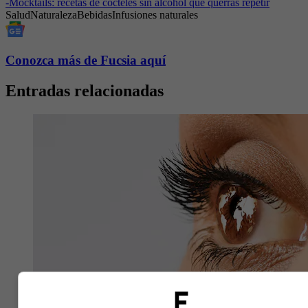
-
Mocktails: recetas de cocteles sin alcohol que querrás repetir
Salud
Naturaleza
Bebidas
Infusiones naturales
Conozca más de Fucsia aquí
Entradas relacionadas