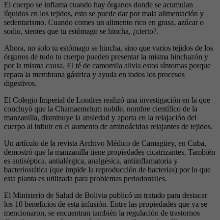
El cuerpo se inflama cuando hay órganos donde se acumulan
líquidos en los tejidos, esto se puede dar por mala alimentación y
sedentarismo. Cuando comes un alimento rico en grasa, azúcar o
sodio, sientes que tu estómago se hincha, ¿cierto?.
Ahora, no solo tu estómago se hincha, sino que varios tejidos de los
órganos de todo tu cuerpo pueden presentar la misma hinchazón y
por la misma causa. El té de camomila alivia estos síntomas porque
repara la membrana gástrica y ayuda en todos los procesos
digestivos.
El Colegio Imperial de Londres realizó una investigación en la que
concluyó que la Chamaemelum nobile, nombre científico de la
manzanilla, disminuye la ansiedad y aporta en la relajación del
cuerpo al influir en el aumento de aminoácidos relajantes de tejidos.
Un artículo de la revista Archivo Médico de Camagüey, en Cuba,
demostró que la manzanilla tiene propiedades cicatrizantes. También
es antiséptica, antialérgica, analgésica, antiinflamatoria y
bacteriostática (que impide la reproducción de bacterias) por lo que
esta planta es utilizada para problemas periodontales.
El Ministerio de Salud de Bolivia publicó un tratado para destacar
los 10 beneficios de esta infusión. Entre las propiedades que ya se
mencionaron, se encuentran también la regulación de trastornos