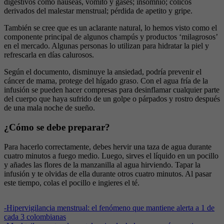
digestivos como náuseas, vómito y gases; insomnio; cólicos
derivados del malestar menstrual; pérdida de apetito y gripe.
También se cree que es un aclarante natural, lo hemos visto como el
componente principal de algunos champús y productos ‘milagrosos’
en el mercado. Algunas personas lo utilizan para hidratar la piel y
refrescarla en días calurosos.
Según el documento, disminuye la ansiedad, podría prevenir el
cáncer de mama, protege del hígado graso. Con el agua fría de la
infusión se pueden hacer compresas para desinflamar cualquier parte
del cuerpo que haya sufrido de un golpe o párpados y rostro después
de una mala noche de sueño.
¿Cómo se debe preparar?
Para hacerlo correctamente, debes hervir una taza de agua durante
cuatro minutos a fuego medio. Luego, sirves el líquido en un pocillo
y añades las flores de la manzanilla al agua hirviendo. Tapar la
infusión y te olvidas de ella durante otros cuatro minutos. Al pasar
este tiempo, colas el pocillo e ingieres el té.
-
Hipervigilancia menstrual: el fenómeno que mantiene alerta a 1 de
cada 3 colombianas