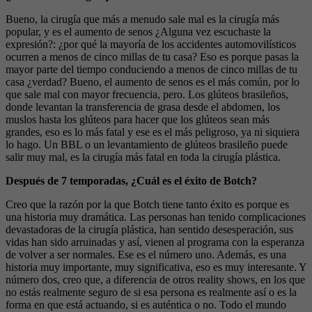
Bueno, la cirugía que más a menudo sale mal es la cirugía más
popular, y es el aumento de senos ¿Alguna vez escuchaste la
expresión?: ¿por qué la mayoría de los accidentes automovilísticos
ocurren a menos de cinco millas de tu casa? Eso es porque pasas la
mayor parte del tiempo conduciendo a menos de cinco millas de tu
casa ¿verdad? Bueno, el aumento de senos es el más común, por lo
que sale mal con mayor frecuencia, pero. Los glúteos brasileños,
donde levantan la transferencia de grasa desde el abdomen, los
muslos hasta los glúteos para hacer que los glúteos sean más
grandes, eso es lo más fatal y ese es el más peligroso, ya ni siquiera
lo hago. Un BBL o un levantamiento de glúteos brasileño puede
salir muy mal, es la cirugía más fatal en toda la cirugía plástica.
Después de 7 temporadas, ¿Cuál es el éxito de Botch?
Creo que la razón por la que Botch tiene tanto éxito es porque es
una historia muy dramática. Las personas han tenido complicaciones
devastadoras de la cirugía plástica, han sentido desesperación, sus
vidas han sido arruinadas y así, vienen al programa con la esperanza
de volver a ser normales. Ese es el número uno. Además, es una
historia muy importante, muy significativa, eso es muy interesante. Y
número dos, creo que, a diferencia de otros reality shows, en los que
no estás realmente seguro de si esa persona es realmente así o es la
forma en que está actuando, si es auténtica o no. Todo el mundo