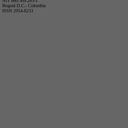
NIT 860.509.265-1
Bogotá D.C.- Colombia
ISSN 2954-8233