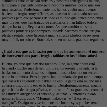
asumimos estos casos tan difíciles y nosotros arriesgamos mucho,
tanto para el paciente como para nosotros mismos, por lo que son
muy amables. Profesionalmente nos hemos vuelto muy buenos
haciendo cirugías muy difíciles, así que eso ha cambiado nuestras
prácticas para que personas de todo el mundo que tienen problemas
muy graves, que han tratado de arreglarlos y han fallado todo el
tiempo hasta que llegan a nosotros. Así que cambió nuestras
prácticas primarias por completo, todavía hacemos mucha cirugía
plástica regular, pero hacemos mucha cirugía plástica de revisión
muy difícil, no solo en Botched, sino en nuestras prácticas regulares.
¿Cuál crees que es la razón por la que ha aumentado el número
de intervenciones para cirugías fallidas en los últimos años?
Bueno, yo creo que hay dos razones. Uno, la gente ahora está
hablando mucho más de eso. En los años sesenta y setenta, si te
hacías un aumento de senos o alguna liposucción, era un secreto.
nadie lo admitiría. Pero luego se han popularizado por tanto tiempo
que hasta las celebridades hablan de ello, la gente está mucho más
abierta a discutirlo y eso es lo bueno. Desafortunadamente, mucha
gente habla de cirugía plástica, como si no fuera gran cosa, como si
se estuviera arreglando el cabello y las uñas. Y entonces le dan
nombres lindos, como “Mommy makeover” o “Hacerse un
trabajito”. Es algo muy serio, tiene muchos riesgos y debes tener
mucho cuidado. También, tienen que saber que no solo hay