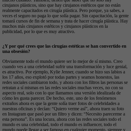
cirujanos plásticos, sino que hay cirujanos estéticos que no están
realmente capacitados en cirugía plástica. Pero porque, ya sabes, a
veces el seguro no paga lo que solía pagar. Sin capacitación, la gente
tomará cursos de fin de semana y trata de hacer cirugía plástica. Hay
muchos más cirujanos estéticos y cirujanos plásticos en la
publicidad, por lo que es muy atractivo.
¿Y por qué crees que las cirugías estéticas se han convertido en
una obsesión?
Obviamente todo el mundo quiere ser lo mejor de sí mismo. Creo
cuando ves a una celebridad sufrir una transformación y luce genial,
es atractivo. Por ejemplo, Kylie Jenner, cuando se hizo sus labios a
los 17 años, eso explotó por todas partes y seamos honestos, las
redes sociales cambiaron todo, y ahora con los filtros las personas se
retratan a sí mismas en las redes sociales muchas veces, no con su
aspecto real, solo con lo que llamamos una versión idealizada de
cómo les gusta parecer. De hecho, este, uno de los fenómenos
extraños ahora es que la gente solía traer fotos de celebridades a
nuestras oficinas y decían: “Quiero verme así”, ahora traen su foto
en Instagram que pasó por un filtro y dicen: “Necesito parecerme a
esta persona”. Es una locura, ahora con las redes sociales todo el
mundo es una celebridad, todo el mundo es influencer, todo el
mundo puede llegar a ser famoso en cualquier momento, siempre y