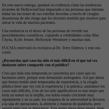
En esta nueva entrega, quedará en evidencia cómo las tendencias
recientes de Hollywood han impactado a las personas que intentan
imitar las facciones de sus estrellas favoritas a través de cirugías
desastrosas de alto riesgo que los doctores tendrán que resolver para
salvar la vida de muchos pacientes.
Una tendencia es el deseo de las personas de revertir sus
procedimientos cosméticos, copiando a celebridades como Blac
Chyna, Kylie Jenner, McKenzie Westmore y muchas más.
FUCSIA entrevistó en exclusiva al Dr. Terry Dubrow y esto nos
contó.
¿Recuerdas qué caso ha sido el más difícil en el que tal vez
dudaron sobre compartir con el público?
Creo que toda esta temporada se caracteriza por casos que no
hacíamos antes, porque eran demasiado arriesgados. Así que ahora
que hemos tenido siete temporadas de experiencia, y la cirugía
plástica tiene que ver con la experiencia y la práctica, asumimos los
casos más difíciles. Uno de los más significativos es una mujer que
tenía un tumor en la mejilla, eso había estado creciendo muy
rápidamente y en su país, los cirujanos de la universidad la llevaron
a la sala de operaciones, la abrieron y trataron de quitársela, pero
sangró tanto que se detuvieron. Esta mujer ahora tiene treinta, tiene