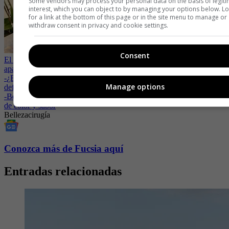
Some vendors may process your personal data on the basis of legit
interest, which you can object to by managing your options below. L
for a link at the bottom of this page or in the site menu to manage or
withdraw consent in privacy and cookie settings.
Consent
El secreto de belleza de Jennifer Lopez: su truco de maquillaje para
aparentar menos edad
-
¿En qué orden debes aplicar los productos del skincare? La guía
Manage options
definitiva
-
Belah Beauty celebra la esencia colombiana con una edición llena
de color y sabor
Belleza
cirugía
Conozca más de Fucsia aquí
Entradas relacionadas