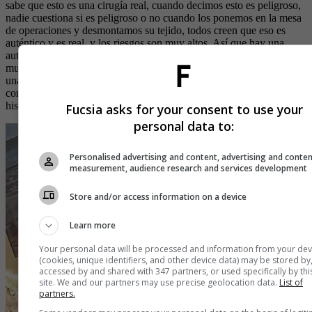
sabe que esto es una cirugía real, cuando decimos esto es peligroso,
nadie cuestiona si es peligroso o no cuando los ponemos en la mesa
de operaciones y desmontamos su tejido, todos creen que eso es
auténtico y es real, y los riesgos son muy altos. Así que hay una
autenticidad real en el espectáculo. Y hay mucho corazón e incluso
mucho humor en el programa, así que tiene todos los elementos de
una buena historia y hay mucho en juego, es como un documental,
como una película de acción, es una historia real basada en una
historia real.
Fucsia asks for your consent to use your
personal data to:
Personalised advertising and content, advertising and conte
measurement, audience research and services development
Store and/or access information on a device
Learn more
Your personal data will be processed and information from your dev
(cookies, unique identifiers, and other device data) may be stored by
accessed by and shared with 347 partners, or used specifically by thi
site. We and our partners may use precise geolocation data.
List of
partners.