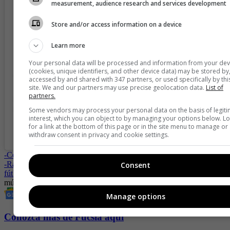
measurement, audience research and services development
View this post on Instagram
Store and/or access information on a device
Learn more
Your personal data will be processed and information from your dev
(cookies, unique identifiers, and other device data) may be stored by
accessed by and shared with 347 partners, or used specifically by thi
site. We and our partners may use precise geolocation data.
List of
partners.
Some vendors may process your personal data on the basis of legit
interest, which you can object to by managing your options below. L
for a link at the bottom of this page or in the site menu to manage or
A post shared by OCESA COLOMBIA (@ocesacolombia)
withdraw consent in privacy and cookie settings.
-
Cómo Silvana Rozo rompió los moldes y construyó su propio éxito
-
Rauw Alejandro presenta un nuevo himno para los amantes del
Consent
fútbol de cara al Mundial 2026
música
conciertos
Manage options
Conozca más de Fucsia aquí