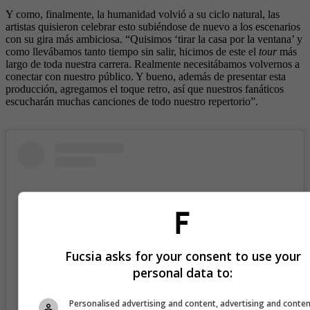
Y como, finalmente, la humanidad volvió a su ciclo natural, las
artistas quisieron celebrar esto subiéndose de nuevo a los escenarios
con su gira más ambiciosa. “Quisimos ‘tirar la casa por la ventana’ y
como llevábamos tanto tiempo sin salir, hicimos de este el
tour
más
largo de toda nuestra carrera. Realmente necesitábamos volvernos a
conectar con nuestro público. Y bueno, además de presentar esta
producción, agregamos el toque retro, así que nuestros fanáticos
escucharán muchas canciones de todo nuestro repertorio”.
Fucsia asks for your consent to use your
personal data to:
Personalised advertising and content, advertising and conte