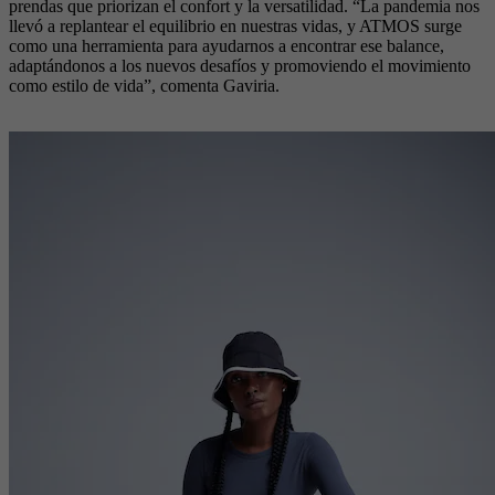
prendas que priorizan el confort y la versatilidad. “La pandemia nos
llevó a replantear el equilibrio en nuestras vidas, y ATMOS surge
como una herramienta para ayudarnos a encontrar ese balance,
adaptándonos a los nuevos desafíos y promoviendo el movimiento
como estilo de vida”, comenta Gaviria.