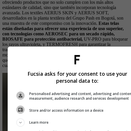
ofreciendo productos que no solo cumplen con los más altos
estándares de calidad, sino que también incorporan tecnología
avanzada. Los textiles AERIUS SKIN y AERIUS SOFT,
desarrollados en la planta textilera del Grupo Pash en Bogotá, son
una muestra de este compromiso con la innovación.
Estas telas
están diseñadas para ofrecer una experiencia de uso superior,
con tecnologías como AEROSEC para un secado rápido,
BIOSAFE para protección antibacterial,
UV-PRO para bloquear
los rayos ultravioleta, y TERMOFRESH para garantizar la
transpirabilidad. Además, los productos están pensados para soportar
movimientos intensos, con características como SQUAT PROOF,
que aseguran la durabilidad y funcionalidad de las prendas en
cualquier tipo de actividad física.
Fucsia asks for your consent to use your
personal data to:
Personalised advertising and content, advertising and conte
measurement, audience research and services development
Store and/or access information on a device
Learn more