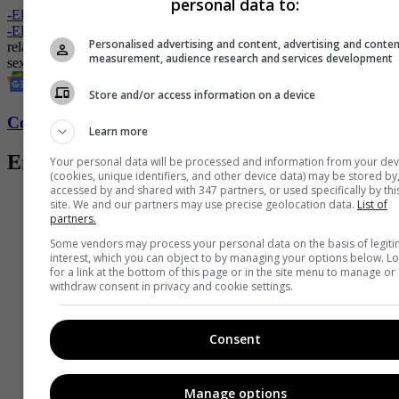
personal data to:
-
El amor que me hizo segura: lo que aprendí de mi papá
-
El café que no fue
Personalised advertising and content, advertising and conte
relaciones
Relaciones amorosas
relaciones en pareja
Relaciones
measurement, audience research and services development
sexuales
consecuencias
mujeres abusadas
Store and/or access information on a device
Conozca más de Fucsia aquí
Learn more
Entradas relacionadas
Your personal data will be processed and information from your dev
(cookies, unique identifiers, and other device data) may be stored by
accessed by and shared with 347 partners, or used specifically by thi
site. We and our partners may use precise geolocation data.
List of
partners.
Some vendors may process your personal data on the basis of legit
interest, which you can object to by managing your options below. L
for a link at the bottom of this page or in the site menu to manage or
withdraw consent in privacy and cookie settings.
Consent
Manage options