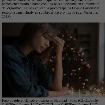
hemos encontrado a nadie con una baja autoestima en el momento
del orgasmo”. Así lo explican la psicoterapeuta Dossie Easton y la
sexóloga Janet Hardy en su libro
Ética promiscua
(Ed. Melusina,
2013).
Foto de referencia sobre tristeza en Navidad
| Foto:
(C)JGI/Jamie
Grill/Blend Images LLC ((C)JGI/Jamie Grill/Blend Images LLC