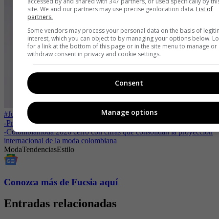
accessed by and shared with 347 partners, or used specifically by thi
site. We and our partners may use precise geolocation data.
List of
partners.
Some vendors may process your personal data on the basis of legit
interest, which you can object to by managing your options below. L
for a link at the bottom of this page or in the site menu to manage or
withdraw consent in privacy and cookie settings.
Consent
Manage options
#JuevesDeTendencias: looks sencillos y atrevidos con denim
-
Primavera desfiló entre estampados, flores retro y espíritu latino
-
Colombiamoda 2026 cerró con cifras que consolidan la proyección
internacional de la moda colombiana
Moda
Tendencias
Estilo
Conozca más de Fucsia aquí
Entradas relacionadas