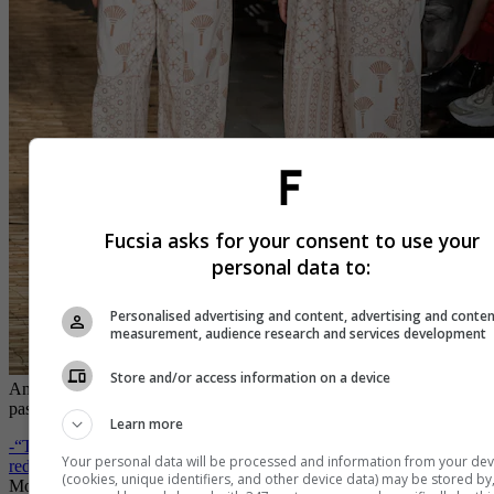
Fucsia asks for your consent to use your
personal data to:
Personalised advertising and content, advertising and conte
measurement, audience research and services development
Store and/or access information on a device
Andrés Restrepo y Alejandro González, fundadores de Alado, en su
pasarela con Bronzini, Colombiamoda 2025
| Foto:
Inexmoda
Learn more
-
“Turista” de Arkitect x Leal Daccarett, un viaje emocional que
Your personal data will be processed and information from your dev
redescubre y valora lo auténtico
(cookies, unique identifiers, and other device data) may be stored by
Moda exito materiales reciclados
Colombiamoda
Pasarelas de moda