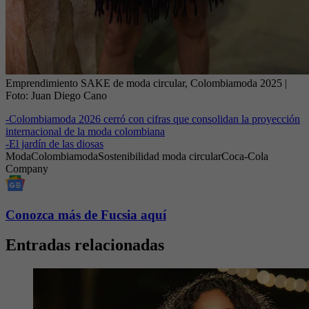
Emprendimiento SAKE de moda circular, Colombiamoda 2025
|
Foto:
Juan Diego Cano
-
Colombiamoda 2026 cerró con cifras que consolidan la proyección
internacional de la moda colombiana
-
El jardín de las diosas
Moda
Colombiamoda
Sostenibilidad
moda circular
Coca-Cola
Company
Conozca más de Fucsia aquí
Entradas relacionadas