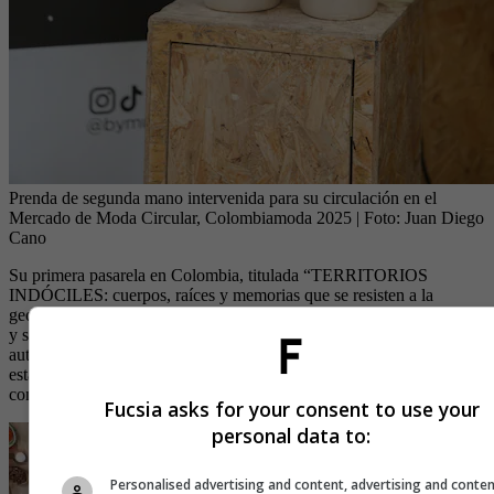
Prenda de segunda mano intervenida para su circulación en el
Mercado de Moda Circular, Colombiamoda 2025
| Foto:
Juan Diego
Cano
Su primera pasarela en Colombia, titulada “TERRITORIOS
INDÓCILES: cuerpos, raíces y memorias que se resisten a la
geometría del poder”, se llevó a cabo el 29 de julio en Plaza Mayor
y significó un acto escénico de resistencia, encuentro y
autorreconocimiento. Su propuesta visual y conceptual también
estará disponible próximamente en MALVA Concept Store,
consolidando su presencia en el país.
Fucsia asks for your consent to use your
personal data to:
Personalised advertising and content, advertising and conte