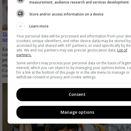
measurement, audience research and services development
Store and/or access information on a device
Learn more
Tintes naturales: la paleta consciente que busca reinventar la moda
Your personal data will be processed and information from your dev
sostenible
(cookies, unique identifiers, and other device data) may be stored by
accessed by and shared with 347 partners, or used specifically by thi
Este crecimiento del Mercado de Moda Circular ratifica su papel
site. We and our partners may use precise geolocation data.
List of
como plataforma transformadora: conecta talento colombiano,
partners.
promueve nuevos modelos de empresa y reafirma que es posible, y
Some vendors may process your personal data on the basis of legit
urgente,
vestir con sentido y responsabilidad social
. En
interest, which you can object to by managing your options below. L
Colombiamoda 2025, la sostenibilidad dejó de ser un plus para
for a link at the bottom of this page or in the site menu to manage or
convertirse en estandarte de innovación y creatividad.
withdraw consent in privacy and cookie settings.
Consent
Manage options