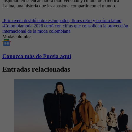
inspirado en la encantadora biodiversidad y cultura de América
Latina, una historia que les apasiona compartir con el mundo.
-
Primavera desfiló entre estampados, flores retro y espíritu latino
-
Colombiamoda 2026 cerró con cifras que consolidan la proyección
internacional de la moda colombiana
Moda
Colombia
Conozca más de Fucsia aquí
Entradas relacionadas