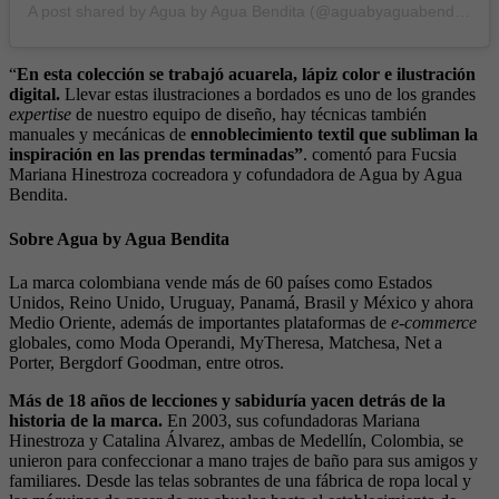
A post shared by Agua by Agua Bendita (@aguabyaguabendita)
“
En esta colección se trabajó acuarela, lápiz color e ilustración
digital.
Llevar estas ilustraciones a bordados es uno de los grandes
expertise
de nuestro equipo de diseño, hay técnicas también
manuales y mecánicas de
ennoblecimiento textil que subliman la
inspiración en las prendas terminadas”
. comentó para Fucsia
Mariana Hinestroza cocreadora y cofundadora de Agua by Agua
Bendita.
Sobre Agua by Agua Bendita
La marca colombiana vende más de 60 países como Estados
Unidos, Reino Unido, Uruguay, Panamá, Brasil y México y ahora
Medio Oriente, además de importantes plataformas de
e-commerce
globales, como Moda Operandi, MyTheresa, Matchesa, Net a
Porter, Bergdorf Goodman, entre otros.
Más de 18 años de lecciones y sabiduría yacen detrás de la
historia de la marca.
En 2003, sus cofundadoras Mariana
Hinestroza y Catalina Álvarez, ambas de Medellín, Colombia, se
unieron para confeccionar a mano trajes de baño para sus amigos y
familiares. Desde las telas sobrantes de una fábrica de ropa local y