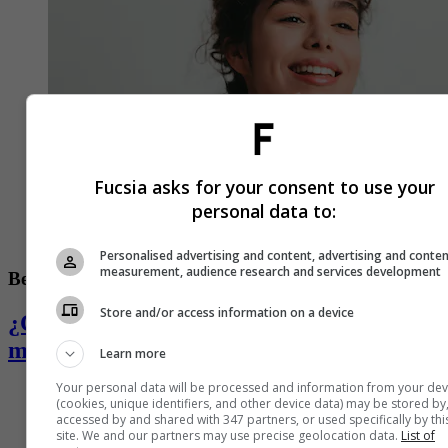
Fucsia asks for your consent to use your
personal data to:
Personalised advertising and content, advertising and conte
measurement, audience research and services development
Belleza
Store and/or access information on a device
¿Cómo puedo combatir la dilatación de
mis poros?
Learn more
Your personal data will be processed and information from your dev
(cookies, unique identifiers, and other device data) may be stored by
accessed by and shared with 347 partners, or used specifically by thi
site. We and our partners may use precise geolocation data.
List of