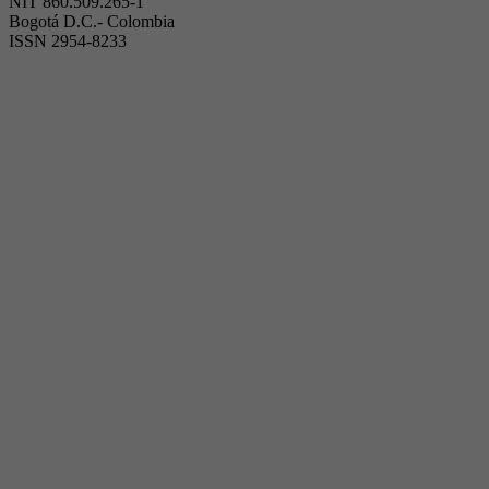
NIT 860.509.265-1
Bogotá D.C.- Colombia
ISSN 2954-8233