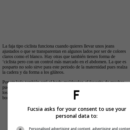
La faja tipo ciclista funciona cuando quieres llevar unos jeans
ajustados o que se transparentan en algunos lados por ser de colores
claros como el blanco. Hay otras que también tienen forma de
‘ciclista pero con un control más marcado en el abdomen. La que es
posparto no solo sirve para este periodo de la maternidad pues realza
la cadera y da forma a los glúteos.
Por otr lado también está el body moldeador, el favorito de muchas
pues incluso hay quienes la utilizan como prenda exterior y cubre
los lugares más importantes mientras que cuenta con diseños y
bordados especiales.
Fucsia asks for your consent to use your
personal data to:
Personalised advertising and content, advertising and conte