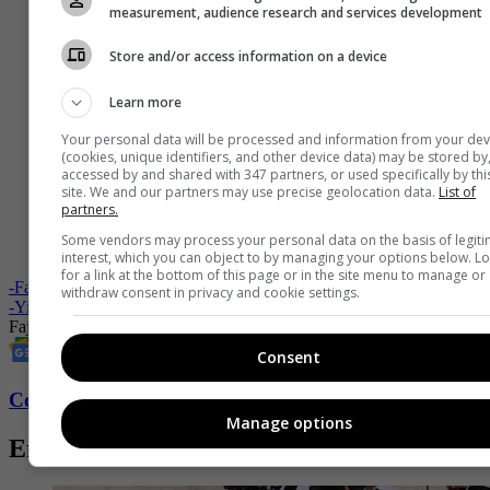
measurement, audience research and services development
Store and/or access information on a device
Learn more
Your personal data will be processed and information from your dev
(cookies, unique identifiers, and other device data) may be stored by
accessed by and shared with 347 partners, or used specifically by thi
site. We and our partners may use precise geolocation data.
List of
partners.
Some vendors may process your personal data on the basis of legit
interest, which you can object to by managing your options below. L
for a link at the bottom of this page or in the site menu to manage or
-
Fajas muy cómodas que también sirven para moldear el cuerpo
withdraw consent in privacy and cookie settings.
-
Yina Calderón genera polémica en redes por mostrar sus glúteos
Fajas
Fajas Colombianas
Belleza
Moda
Cuerpo
Revista Fucsia
Consent
Conozca más de Fucsia aquí
Manage options
Entradas relacionadas