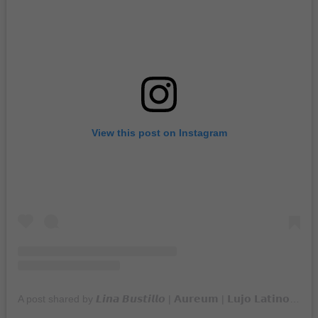
View this post on Instagram
A post shared by 𝙇𝙞𝙣𝙖 𝘽𝙪𝙨𝙩𝙞𝙡𝙡𝙤 | 𝗔𝘂𝗿𝗲𝘂𝗺 | 𝗟𝘂𝗷𝗼 𝗟𝗮𝘁𝗶𝗻𝗼𝗮𝗺𝗲𝗿𝗶𝗰𝗮𝗻𝗼 (@soy_aureum)