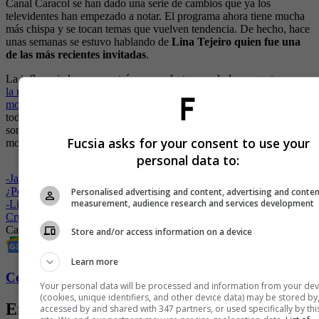
Canal Caracol se han dado una serie de cambios que ya los
televidentes han empezado a notar. El programa ahora tiene mucha
más chispa y se tocan temas que vuelven tendencia. De hecho, hace
unas semanas se estuvo hablando de
Lina Tejeiro quien fue una
de las más recientes invitadas
.
La influenciadora se mostró muy molesta cuando l
e preguntaron por
la relación que tuvo con Andy Rivera y le preguntaron por los
motivos por los cuales la relación había llegado a su final
. “¿Por qué
todo lo quieren saber? Hay cosas que uno no puede saber porque
son parte de la privacidad de cada persona”, dijo notablemente
Fucsia asks for your consent to use your
molesta la famosa.
personal data to:
-
Jamil Farah, el novio de Carolina Cruz, se va de Colombia.
¿Peligra el noviazgo?
Personalised advertising and content, advertising and conte
measurement, audience research and services development
-
Lincoln Palomeque contó cómo es su relación actual con Carolina
Cruz
Carolina Cruz
Jhovanoty
Día a Día
Canal Caracol
Store and/or access information on a device
Learn more
Conozca más de Fucsia aquí
Your personal data will be processed and information from your dev
(cookies, unique identifiers, and other device data) may be stored by
Entradas relacionadas
accessed by and shared with 347 partners, or used specifically by thi