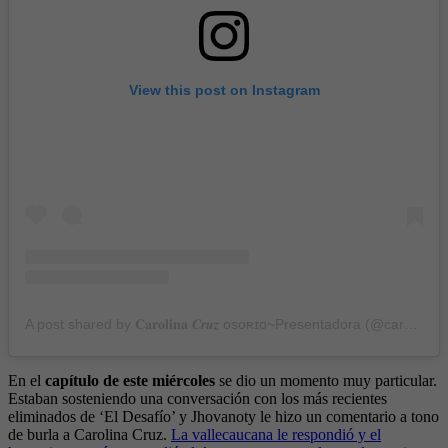
View this post on Instagram
A post shared by 𝐂𝐚𝐫𝐨𝐥𝐢𝐧𝐚 𝑪𝒓𝒖𝒛 ᴏsᴏʀɪᴏ~Presentadora (@carolinacruzosorio)
En el
capítulo de este miércoles
se dio un momento muy particular.
Estaban sosteniendo una conversación con los más recientes
eliminados de ‘El Desafío’ y Jhovanoty le hizo un comentario a tono
de burla a Carolina Cruz.
La vallecaucana le respondió y el