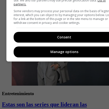
site. We and our partners may use precise geolocation data.
List of
partners.
Some vendors may process your personal data on the basis of legit
interest, which you can object to by managing your options below. L
for a link at the bottom of this page or in the site menu to manage or
withdraw consent in privacy and cookie settings.
Consent
Manage options
Entretenimiento
Estas son las series que lideran las