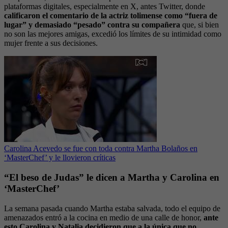
plataformas digitales, especialmente en X, antes Twitter, donde
calificaron el comentario de la actriz tolimense como “fuera de
lugar” y demasiado “pesado” contra su compañera
que, si bien
no son las mejores amigas, excedió los límites de su intimidad como
mujer frente a sus decisiones.
Carolina Acevedo se fue con toda contra Martha Bolaños en
‘MasterChef’ y le llovieron críticas
“El beso de Judas” le dicen a Martha y Carolina en
‘MasterChef’
La semana pasada cuando Martha estaba salvada, todo el equipo de
amenazados entró a la cocina en medio de una calle de honor,
ante
esto Carolina y Natalia decidieron que a la única que no