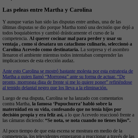
Las peleas entre Martha y Carolina
Y aunque varias han sido las disputas entre ambas, una de las
últimas disputas se dio porque Martha tomó una decisión que dejó a
todos boquiabiertos y cambió drásticamente el curso de la
competencia.
Al querer cocinar mal para perder y usar su
ventaja , como si desatara un cataclismo culinario, seleccionó a
Carolina Acevedo como destinataria.
La sorpresa y el asombro
llenaron el ambiente mientras todos intentaban comprender las
implicaciones de esta elección audaz.
Ante esto Carolina se mostró bastante molesta por esta estrategia de
Martha a quien llamó “Morronga” ante su forma de actuar. “De
pronto, morronga diga de frente si me lo quiere poner” refiriéndose
al temido delantal negro que los lleva a la eliminación.
Luego de esa disputa, Carolina se ha lanzado con comentarios
contra Martha,
la famosa ‘Pupuchurra’ habló sobre la
maternidad en su vida, confesando que no tenía hijos por
decisión propia y era feliz así,
a lo que Acevedo reaccionó frente a
las cámaras diciendo:
“Se nota, se nota cuando no tienes hijos”.
Al poco tiempo de que esta escena se mostrara en medio de la
competencia, los televidentes empezaron a reaccionar a través de las