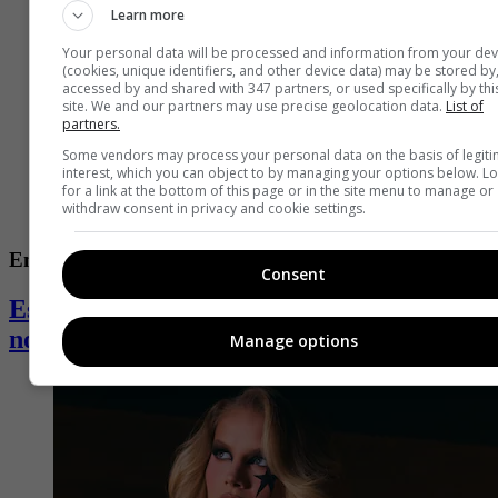
Learn more
Your personal data will be processed and information from your dev
(cookies, unique identifiers, and other device data) may be stored by
accessed by and shared with 347 partners, or used specifically by thi
site. We and our partners may use precise geolocation data.
List of
partners.
Some vendors may process your personal data on the basis of legit
interest, which you can object to by managing your options below. L
for a link at the bottom of this page or in the site menu to manage or
withdraw consent in privacy and cookie settings.
Entretenimiento
Consent
Estas son las series que lideran las
nominaciones a los Premios Emmy 2026
Manage options