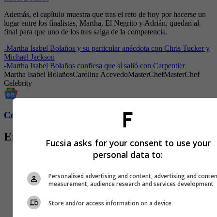
Además, el capítulo muestra que tras el reto de hoy por hacerse un
lugar entre los finalistas, Martha, El Negrito y Adrián, quedan al
final para que uno de los tres salga de la competencia.
-
Martha Isabel Bolaños y su particular anécdota con Chris Tucker y
Michael Jackson
-
Martha Isabel Bolaños confiesa que sí salió con Carpentier
Martha Isabel Bolaños
Carolina Acevedo
MasterChef
MasterChef
Celebrity
Conozca más de Fucsia aquí
Entradas relacionadas
Fucsia asks for your consent to use your
personal data to:
Personalised advertising and content, advertising and conte
measurement, audience research and services development
Store and/or access information on a device