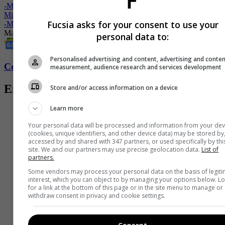
-
Martha Isabel Bolaños y su particular anécdota con Chris Tucker y
Michael Jackson
Fucsia asks for your consent to use your
-
Martha Isabel Bolaños confiesa que sí salió con Carpentier
Martha Isabel Bolaños
Michael Jackson
Famosos
personal data to:
Personalised advertising and content, advertising and conte
Conozca más de Fucsia aquí
measurement, audience research and services development
Entradas relacionadas
Store and/or access information on a device
Learn more
Your personal data will be processed and information from your dev
(cookies, unique identifiers, and other device data) may be stored by
accessed by and shared with 347 partners, or used specifically by thi
site. We and our partners may use precise geolocation data.
List of
partners.
Some vendors may process your personal data on the basis of legit
interest, which you can object to by managing your options below. L
for a link at the bottom of this page or in the site menu to manage or
withdraw consent in privacy and cookie settings.