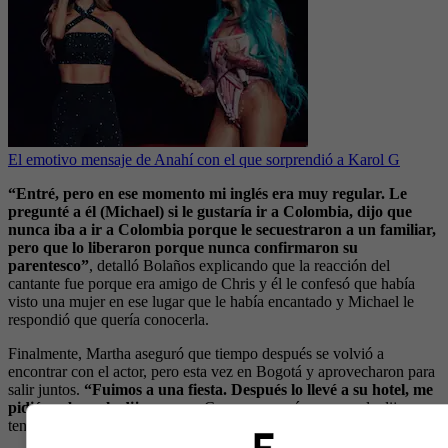
El emotivo mensaje de Anahí con el que sorprendió a Karol G
“Entré, pero en ese momento mi inglés era muy regular. Le
pregunté a él (Michael) si le gustaría ir a Colombia, dijo que
nunca iba a ir a Colombia porque le secuestraron a un familiar,
pero que lo liberaron porque nunca confirmaron su
parentesco”
, detalló Bolaños explicando que la reacción del
cantante fue porque era amigo de Chris y él le confesó que había
visto una mujer en ese lugar que le había encantado y Michael le
respondió que quería conocerla.
Finalmente, Martha aseguró que tiempo después se volvió a
encontrar con el actor, pero esta vez en Bogotá y aprovecharon para
salir juntos.
“Fuimos a una fiesta. Después lo llevé a su hotel, me
pidió un beso, le dije que no.
Como no quería avanzar, le dije que
tenía novio, pero le di un pico”, concluyó.