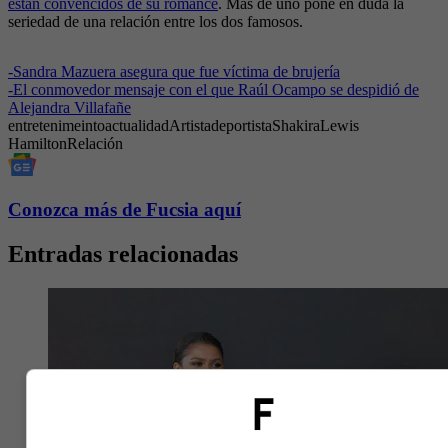
están convencidos de su romance
. Más de uno pone en duda la
seriedad de una relación entre los dos famosos.
-
Sandra Mazuera asegura que fue víctima de brujería
-
El conmovedor mensaje con el que Raúl Ocampo se despidió de
Alejandra Villafañe
entretenimeinto
actualidad
Artista
deportista
Shakira
Lewis
Hamilton
Relación
Conozca más de Fucsia aquí
Entradas relacionadas