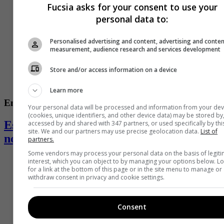
Fucsia asks for your consent to use your
personal data to:
Personalised advertising and content, advertising and conte
measurement, audience research and services development
Store and/or access information on a device
Learn more
Entretenimiento
Your personal data will be processed and information from your dev
(cookies, unique identifiers, and other device data) may be stored by
Estas son las series que lideran las
accessed by and shared with 347 partners, or used specifically by thi
site. We and our partners may use precise geolocation data.
List of
nominaciones a los Premios Emmy 2026
partners.
Some vendors may process your personal data on the basis of legit
interest, which you can object to by managing your options below. L
for a link at the bottom of this page or in the site menu to manage or
withdraw consent in privacy and cookie settings.
Consent