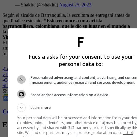
— Shakira (@shakira)
August 25, 2023
Según el alcalde de Barranquilla, la escultura se entregará antes de
que finalice este año.
“Esto reconoce a una artista
barranquillera, colombiana, que le dio su lugar en el mundo a
la cultura nuestra, pero también es una oportunidad para que
Yino y las personas que trabajan con él,
inclusive alumnos de la
EDA, puedan mostrar que esculturas como estas expresiones
artísticas, como esta, se pueden hacer en Barranquilla, además
fundidas en Barranquilla por manos barranquilleras”, indicó.
Fucsia asks for your consent to use your
personal data to:
-
Las mujeres ya no lloran… ¡Facturan, van a conciertos de Shakira
y llenan sus celulares de fotos y videos!
Personalised advertising and content, advertising and conte
-
Consejos para capturar las mejores fotos y videos en el concierto de
measurement, audience research and services development
Shakira
Shakira
escultura
Barranquilla
Store and/or access information on a device
Learn more
Conozca más de Fucsia aquí
Your personal data will be processed and information from your dev
(cookies, unique identifiers, and other device data) may be stored by
Entradas relacionadas
accessed by and shared with 347 partners, or used specifically by thi
site. We and our partners may use precise geolocation data.
List of