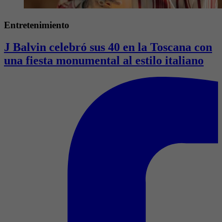
Entretenimiento
J Balvin celebró sus 40 en la Toscana con
una fiesta monumental al estilo italiano