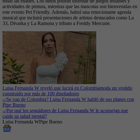
todas las edades. Los niños podrán disfrutar de juegos inflables y
actividades de pintura, mientras que las mascotas son bienvenidas en
este evento Pet Friendly. Además, habrá una emocionante agenda
musical que incluirá presentaciones de artistas destacados como La
33, Divarka y La Ramona y tributo a Freddy Mercurie.
Luisa Fernanda W reveló que lucirá en Colombiamoda un vestido
construido por más de 100 diseñadores
-
¿Se van de Colombia? Luisa Fernanda W habló de sus planes con
Pipe Bueno
-
¿Por qué los seguidores de Luisa Fernanda W le aconsejan que
cuide su salud mental?
Luisa Fernanda W
Pipe Bueno