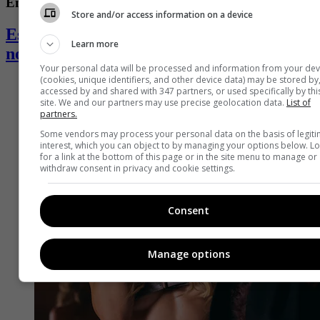
Entretenimiento
Store and/or access information on a device
Estas son las series que lideran las
Learn more
nominaciones a los Premios Emmy 2026
Your personal data will be processed and information from your dev
(cookies, unique identifiers, and other device data) may be stored by
accessed by and shared with 347 partners, or used specifically by thi
site. We and our partners may use precise geolocation data.
List of
partners.
Some vendors may process your personal data on the basis of legit
interest, which you can object to by managing your options below. L
for a link at the bottom of this page or in the site menu to manage or
withdraw consent in privacy and cookie settings.
Consent
Manage options