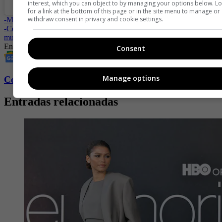
interest, which you can object to by managing your options below. L
for a link at the bottom of this page or in the site menu to manage or
withdraw consent in privacy and cookie settings.
-
Michelle Trachtenberg: series y películas donde actuó
-
Coke Studio aterriza en Colombia para revolucionar la escena
musical
Entretenimiento
influencer
Redes sociales
alemán
turismo
empresario
Consent
Manage options
Conozca más de Fucsia aquí
Entradas relacionadas