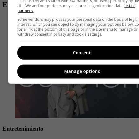
accessed by and shared with 347 partners, or used specifically by thi
Entradas relacionadas
site. We and our partners may use precise geolocation data.
List of
partners.
Some vendors may process your personal data on the basis of legit
interest, which you can object to by managing your options below. L
for a link at the bottom of this page or in the site menu to manage or
withdraw consent in privacy and cookie settings.
Consent
Manage options
Entretenimiento