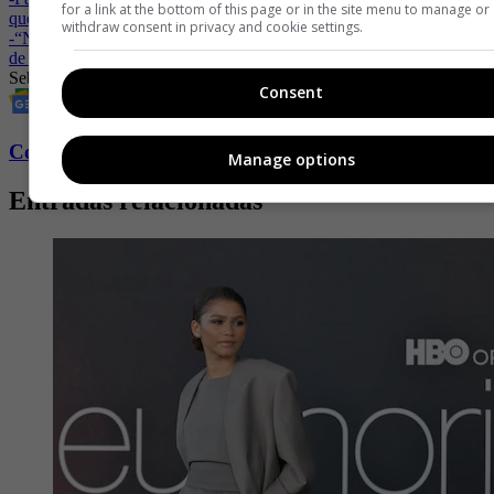
for a link at the bottom of this page or in the site menu to manage or
que lo despidió el actor
withdraw consent in privacy and cookie settings.
-
“No somos competencia”, novia de Sebastián Caicedo se despacha
de quienes la comparan con Carmen Villalobos
Sebastián Caicedo
Carmen Villalobos
Parejas
Famosos
Consent
Conozca más de Fucsia aquí
Manage options
Entradas relacionadas