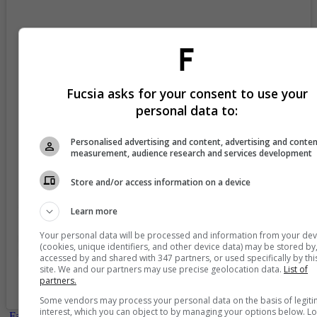
Fucsia asks for your consent to use your
personal data to:
View this post on Instagram
Personalised advertising and content, advertising and conte
measurement, audience research and services development
Store and/or access information on a device
Learn more
Your personal data will be processed and information from your dev
(cookies, unique identifiers, and other device data) may be stored by
accessed by and shared with 347 partners, or used specifically by thi
site. We and our partners may use precise geolocation data.
List of
partners.
A post shared by Sebastian Caicedo (@sebastiancaicedo)
Some vendors may process your personal data on the basis of legit
interest, which you can object to by managing your options below. L
-
Fallece el papá de Sebastián Caicedo y este fue el mensaje con el