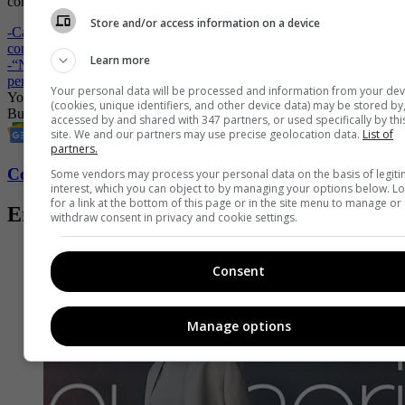
comentarios que hicieron los internautas.
Store and/or access information on a device
-
Carin León, ganador de la novena temporada de ‘Yo me llamo’,
contó qué va a hacer con el premio
Learn more
-
“No entendí nada”: Doble de Shakira en ‘Yo me llamo’ podría
perder la competencia
Your personal data will be processed and information from your dev
Yo me llamo
Caracol Televisión
César Escola
Amparo Grisales
Pipe
(cookies, unique identifiers, and other device data) may be stored by
Bueno
accessed by and shared with 347 partners, or used specifically by thi
site. We and our partners may use precise geolocation data.
List of
partners.
Conozca más de Fucsia aquí
Some vendors may process your personal data on the basis of legit
interest, which you can object to by managing your options below. L
for a link at the bottom of this page or in the site menu to manage or
Entradas relacionadas
withdraw consent in privacy and cookie settings.
Consent
Manage options