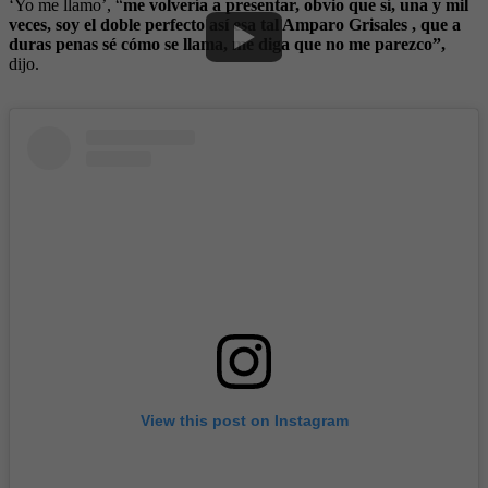
‘Yo me llamo’, “
me volvería a presentar, obvio que sí, una y mil
veces, soy el doble perfecto así esa tal Amparo Grisales , que a
duras penas sé cómo se llama, me diga que no me parezco”,
dijo.
View this post on Instagram