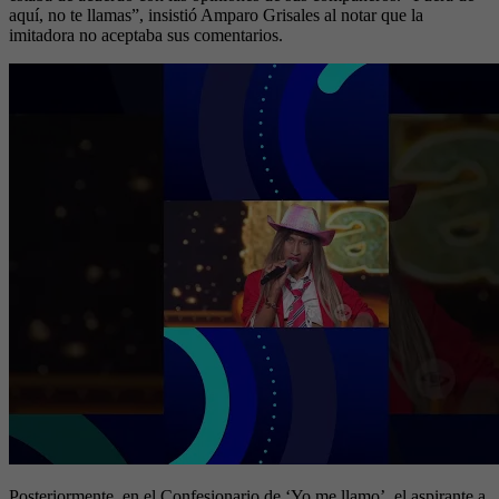
aquí, no te llamas”, insistió Amparo Grisales al notar que la
imitadora no aceptaba sus comentarios.
Posteriormente, en el Confesionario de ‘Yo me llamo’, el aspirante a