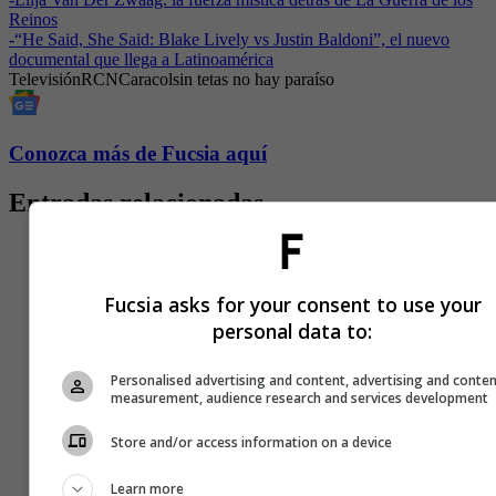
Reinos
-
“He Said, She Said: Blake Lively vs Justin Baldoni”, el nuevo
documental que llega a Latinoamérica
Televisión
RCN
Caracol
sin tetas no hay paraíso
Conozca más de Fucsia aquí
Entradas relacionadas
Fucsia asks for your consent to use your
personal data to:
Personalised advertising and content, advertising and conte
measurement, audience research and services development
Store and/or access information on a device
Learn more