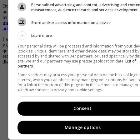
Personalised advertising and content, advertising and conte
Otro aspecto en esta zona del cuerpo es la longitud. Las uñas largas
measurement, audience research and services development
no son para todos. Aunque se vean atractivas, no son la opción para
muchas personas.
Sin embargo, manejarlas cortas o largas es
Store and/or access information on a device
una decisión personal, que seguramente depende de las
actividades, rutinas y gustos de cada quien.
Learn more
Las uñas reflejan nuestra personalidad, por ello, tenemos materiales
y diseños que seguramente se acomodarán a nuestros gustos. Hay
Your personal data will be processed and information from your dev
quienes con poco o solo con un brillo quedan satisfechos, eso si
(cookies, unique identifiers, and other device data) may be stored by
accessed by and shared with 347 partners, or used specifically by thi
estas buscando algo de color o un cambio sin extravagancias, estos
site. We and our partners may use precise geolocation data.
List of
diseños pueden ser una opción.
partners.
Some vendors may process your personal data on the basis of legit
interest, which you can object to by managing your options below. L
for a link at the bottom of this page or in the site menu to manage or
withdraw consent in privacy and cookie settings.
Consent
Manage options