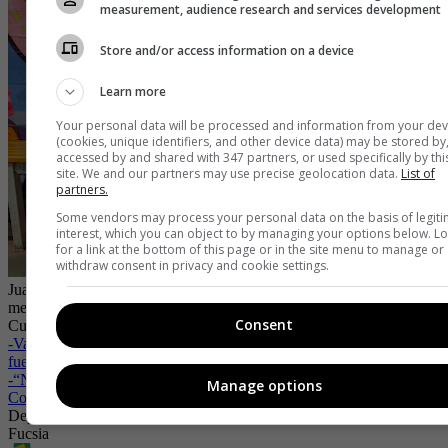
measurement, audience research and services development
Store and/or access information on a device
Learn more
Your personal data will be processed and information from your dev
(cookies, unique identifiers, and other device data) may be stored by
accessed by and shared with 347 partners, or used specifically by thi
site. We and our partners may use precise geolocation data.
List of
partners.
Some vendors may process your personal data on the basis of legit
interest, which you can object to by managing your options below. L
for a link at the bottom of this page or in the site menu to manage or
withdraw consent in privacy and cookie settings.
Juan José Sánchez, un niño de Manizales que aspira a ser uno de los
mejores jugadores de baloncesto en el mundo
| Foto:
Eisen Hower
Consent
Cuenta de Instagram @zona_audio_visual
-
Valeria Arboleda, la boxeadora que no pierde la cabeza ni dentro ni
fuera del ring
-
“No hay que tener todos los sentidos para destacar”: Daniela
Manage options
Colmenares desde la cima del deporte
Deporte
Ejercicio
Alimentación
Familia
Niñez en Colombia
Revista
Fucsia