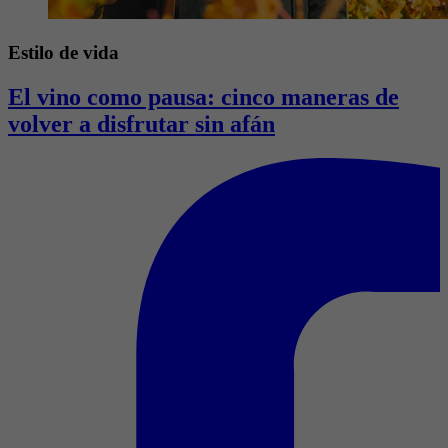
Estilo de vida
El vino como pausa: cinco maneras de
volver a disfrutar sin afán