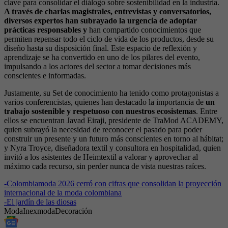
clave para consolidar el diálogo sobre sostenibilidad en la industria.
A través de charlas magistrales, entrevistas y conversatorios,
diversos expertos han subrayado la urgencia de adoptar
prácticas responsables y
han compartido conocimientos que
permiten repensar todo el ciclo de vida de los productos, desde su
diseño hasta su disposición final. Este espacio de reflexión y
aprendizaje se ha convertido en uno de los pilares del evento,
impulsando a los actores del sector a tomar decisiones más
conscientes e informadas.
Justamente, su Set de conocimiento ha tenido como protagonistas a
varios conferencistas, quienes han destacado la importancia de
un
trabajo sostenible y respetuoso con nuestros ecosistemas
. Entre
ellos se encuentran Javad Eiraji, presidente de TraMod ACADEMY,
quien subrayó la necesidad de reconocer el pasado para poder
construir un presente y un futuro más conscientes en torno al hábitat;
y Nyra Troyce, diseñadora textil y consultora en hospitalidad, quien
invitó a los asistentes de Heimtextil a valorar y aprovechar al
máximo cada recurso, sin perder nunca de vista nuestras raíces.
-
Colombiamoda 2026 cerró con cifras que consolidan la proyección
internacional de la moda colombiana
-
El jardín de las diosas
Moda
Inexmoda
Decoración