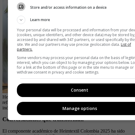
Store and/or access information on a device
Learn more
Your personal data will be processed and information from your dev
(cookies, unique identifiers, and other device data) may be stored by
accessed by and shared with 347 partners, or used specifically by thi
site. We and our partners may use precise geolocation data.
List of
partners.
Some vendors may process your personal data on the basis of legit
interest, which you can object to by managing your options below. L
for a link at the bottom of this page or in the site menu to manage or
withdraw consent in privacy and cookie settings.
Consent
Heimtextil Colombia 2025 ha reunido a expertos que han
reflexionado sobre el presente y el futuro sostenible del diseño y la
industria textil.
| Foto:
Cortesía Inexmoda.
Manage options
Conversaciones que transforman
El componente académico de Heimtextil Colombia 2025 ha sido