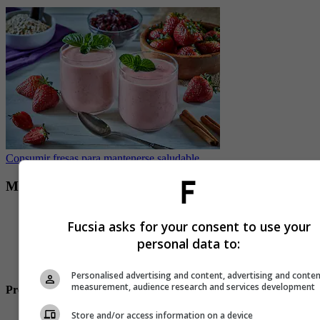
Consumir fresas para mantenerse saludable
Mantequilla de aguacate
2 aguacates hass maduros
Fucsia asks for your consent to use your
1 diente de ajo pequeño
1 limón tahiti
personal data to:
100gr mantequilla sin sal a temperatura ambiente
Sal, pimienta y ramitas de romero al gusto
Personalised advertising and content, advertising and conte
measurement, audience research and services development
Preparación paso a paso:
En un tazón une la mantequilla con el zumo de limón, el ajo,
Store and/or access information on a device