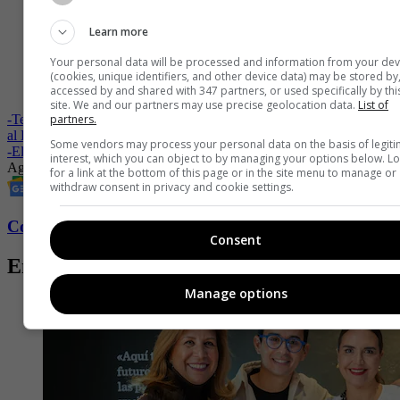
la pimienta, la sal y el romero, no dejes de mezclar hasta tener
una mezcla cremosa y homogénea.
Learn more
Pasa los aguacates maduros por un colador metálico y
agrégalos a la mantequilla, mezcla muy bien con ayuda de un
Your personal data will be processed and information from your dev
batidor hasta tener una mantequilla cremosa, rectifica la sazón
(cookies, unique identifiers, and other device data) may be stored by
y disfruta.
accessed by and shared with 347 partners, or used specifically by thi
site. We and our partners may use precise geolocation data.
List of
partners.
-
Territorio Aguacate en su quinta edición tendrá como protagonista
al Hass Origen Colombia
Some vendors may process your personal data on the basis of legit
-
El poder de la pepa del aguacate para tener una vida saludable
interest, which you can object to by managing your options below. L
Aguacate
Medellín
Colombia
Eventos
for a link at the bottom of this page or in the site menu to manage or
withdraw consent in privacy and cookie settings.
Conozca más de Fucsia aquí
Consent
Entradas relacionadas
Manage options