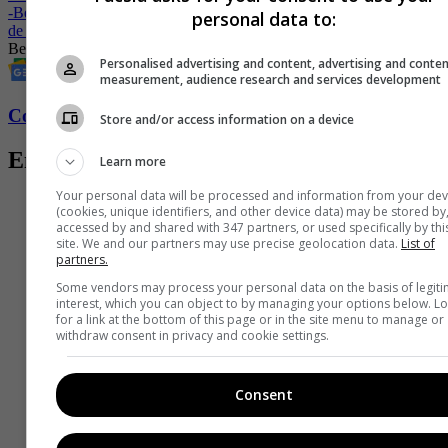
-
Belah Beauty celebra la esencia colombiana con una edición llena
personal data to:
de color y sabor
Belleza
Salud
piel
Cosméticos
Personalised advertising and content, advertising and conte
measurement, audience research and services development
Conozca más de Fucsia aquí
Store and/or access information on a device
Entradas relacionadas
Learn more
Your personal data will be processed and information from your dev
(cookies, unique identifiers, and other device data) may be stored by
accessed by and shared with 347 partners, or used specifically by thi
site. We and our partners may use precise geolocation data.
List of
partners.
Some vendors may process your personal data on the basis of legit
interest, which you can object to by managing your options below. L
for a link at the bottom of this page or in the site menu to manage or
withdraw consent in privacy and cookie settings.
Consent