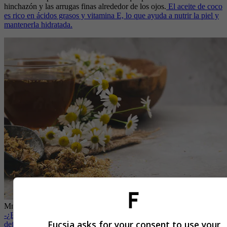
hinchazón y las arrugas finas alrededor de los ojos.
El aceite de coco
es rico en ácidos grasos y vitamina E, lo que ayuda a nutrir la piel y
mantenerla hidratada.
Mnazanilla
| Foto:
Getty Images
-
¿En qué orden debes aplicar los productos del skincare? La guía
Fucsia asks for your consent to use your
definitiva