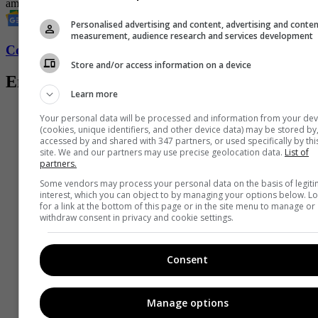
amorosas
Mayo
Conflictos
Leo
aries
Cáncer
Personalised advertising and content, advertising and conte
measurement, audience research and services development
Conozca más de Fucsia aquí
Store and/or access information on a device
Entradas relacionadas
Learn more
Your personal data will be processed and information from your dev
(cookies, unique identifiers, and other device data) may be stored by
accessed by and shared with 347 partners, or used specifically by thi
site. We and our partners may use precise geolocation data.
List of
partners.
Some vendors may process your personal data on the basis of legit
interest, which you can object to by managing your options below. L
for a link at the bottom of this page or in the site menu to manage or
withdraw consent in privacy and cookie settings.
Consent
Manage options