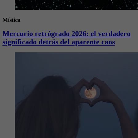
Mística
Mercurio retrógrado 2026: el verdadero
significado detrás del aparente caos