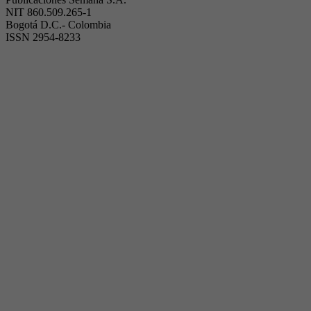
Contáctenos:
Canales de servicio al cliente
Horarios de atención
Lunes a Viernes de 8:00 a.m. a 6:00 p.m.
Trabaje con nosotros
Para notificaciones judiciales
e-mail:juridica@semana.com
Protección del Consumidor
Copyright ©
2026
Publicaciones Semana S.A.
NIT 860.509.265-1
Bogotá D.C.- Colombia
ISSN 2954-8233