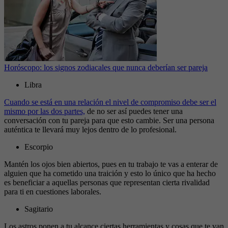
Horóscopo: los signos zodiacales que nunca deberían ser pareja
Libra
Cuando se está en una relación el nivel de compromiso debe ser el
mismo por las dos partes,
de no ser así puedes tener una
conversación con tu pareja para que esto cambie. Ser una persona
auténtica te llevará muy lejos dentro de lo profesional.
Escorpio
Mantén los ojos bien abiertos, pues en tu trabajo te vas a enterar de
alguien que ha cometido una traición y esto lo único que ha hecho
es beneficiar a aquellas personas que representan cierta rivalidad
para ti en cuestiones laborales.
Sagitario
Los astros ponen a tu alcance ciertas herramientas y cosas que te van