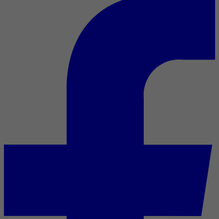
Horóscopo
Horóscopo de Mhoni Vidente:
predicciones y numeros ganadores para
este martes 18 de abril