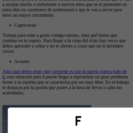
a ayudar mucho a enfrentarte a nuevos retos que se te presenten en
estos días en cuestiones de profesional y que te van a servir para
tener un mayor crecimiento.
Capricornio
Trabaja para estar a gusto contigo mismo, mira qué tienes que
cambiar en tu ropero. Para llegar a la cima del éxito hay veces que
debes aprender a soltar y no te aferres a cosas que no te permiten
crecer.
Acuario
Algo que debes tener muy presente es que tu pareja espera todo de
ti
, esta situación para ti puede llegar a representar un gran problema
frente a tu espíritu que se caracteriza por ser muy libre. En el trabajo
te destacas por la pasión que pones a la hora de llevar a cabo tus
actividades.