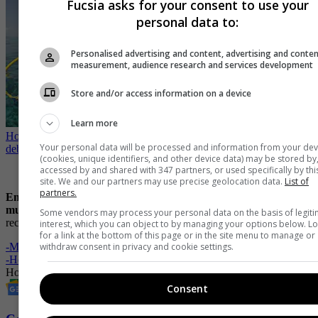
Fucsia asks for your consent to use your
personal data to:
Personalised advertising and content, advertising and conte
measurement, audience research and services development
Store and/or access information on a device
Learn more
Horóscopo: los irresistibles signos zodiacales con los que no
Your personal data will be processed and information from your dev
deberías tener una relación seria
(cookies, unique identifiers, and other device data) may be stored by
accessed by and shared with 347 partners, or used specifically by thi
Piscis
site. We and our partners may use precise geolocation data.
List of
partners.
Empezando la semana los astros te recomiendan que pienses
mucho antes de tomar una decisión
que involucre a tu pareja. El
Some vendors may process your personal data on the basis of legit
reconocimiento de tus ideas dentro de lo laboral es muy importante.
interest, which you can object to by managing your options below. L
for a link at the bottom of this page or in the site menu to manage or
withdraw consent in privacy and cookie settings.
-
Mercurio Retrógrado 2025: calendario de fechas
-
Horóscopo semanal del 11 al 17 de diciembre de 2023
Horóscopo
mistica
Destinos
Predicciones
Consent