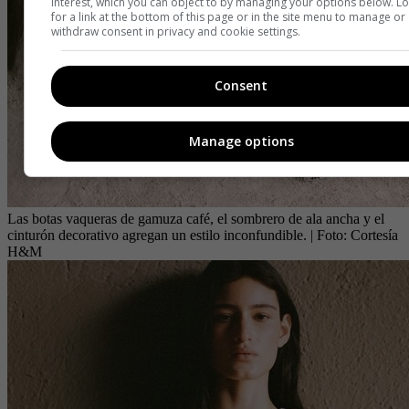
interest, which you can object to by managing your options below. L
for a link at the bottom of this page or in the site menu to manage or
withdraw consent in privacy and cookie settings.
Consent
Manage options
Las botas vaqueras de gamuza café, el sombrero de ala ancha y el
cinturón decorativo agregan un estilo inconfundible.
| Foto:
Cortesía
H&M