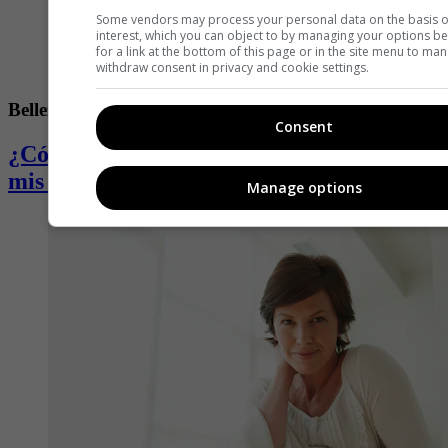
Some vendors may process your personal data on the basis of
interest, which you can object to by managing your options b
for a link at the bottom of this page or in the site menu to ma
withdraw consent in privacy and cookie settings.
Belleza
Consent
¿Cómo puedo combatir la dilatación de
mis poros?
Manage options