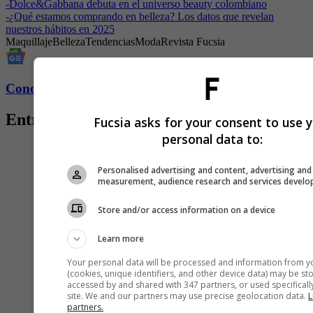
-
Dolce&Gabbana debuta en el universo beauty colombiano
-
¿Qué estamos comprando en belleza? Los datos que revelan
nuestros hábitos en 2025
Maquillaje
Belleza
Tendencias
Moda
Revista Fucsia
Conozca más de Fucsia aquí
Entradas relacionadas
Fucsia asks for your consent to use 
personal data to:
Personalised advertising and content, advertising and
measurement, audience research and services devel
Store and/or access information on a device
Learn more
Your personal data will be processed and information from y
(cookies, unique identifiers, and other device data) may be st
accessed by and shared with 347 partners, or used specifically
site. We and our partners may use precise geolocation data.
L
partners.