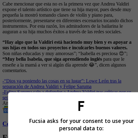
Cabe mencionar que esta no es la primera vez que Andrea Valdiri
expone el talento artístico que tiene su hija mayor, pues desde muy
pequeña la mostró tomando clases de violín y piano para,
posteriormente, presentarse en diferentes escenarios tocando dichos
instrumentos. Por esta razón, los admiradores de la bailarina le
auguran a su hija muchos éxitos a través de las redes sociales.
“Hay algo que la Valdiri está haciendo muy bien y es apoyar a
sus hijas en todos sus proyectos e inculcarles buenos valores.
Son niñas educadas y muy amorosas”; “Isabella es preciosa 😍”;
“Muy bella Isabela, que siga aprendiendo inglés
para que le
enseñe a la mamá a ver si algún día aprende 😂”, dicen algunos
comentarios.
-
“Dios va poniendo las cosas en su lugar”: Lowe León tras la
separación de Andrea Valdiri y Felipe Saruma
-
Felipe Saruma sale a defender a Andrea Valdiri tras críticas por su
separación
Andrea Valdiri
Hijos
Famosos
farándula colombiana
Fucsia asks for your consent to use your
Conozca más de Fucsia aquí
personal data to:
Entradas relacionadas