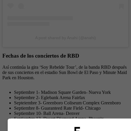
A post shared by Anahi (@anahi)
Fechas de los conciertos de RBD
Así continúa la gira ‘Soy Rebelde Tour’, de la banda RBD después
de sus conciertos en el estadio Sun Bowl de El Paso y Minute Maid
Park en Houston.
Septiembre 1- Madison Square Garden- Nueva York
Septiembre 2- Eglebank Arena Fairfax
Septeiembre 3- Greenboro Coliseum Complex Greenboro
Septiembre 8- Guaranteed Rate Field- Chicago
Septiembre 10- Ball Arena- Denver
Septiembre 13- Desert Diamond Arena- Phoenix
Septiembre 14- MGM Grand Garden Arena- Las Vegas
Septiembre 22- Miami Dade Arena- Miami