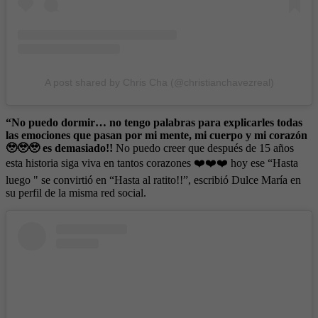
A post shared by Chris Cha (@christianchavezreal)
“No puedo dormir… no tengo palabras para explicarles todas
las emociones que pasan por mi mente, mi cuerpo y mi corazón
🥹🥹🥹 es demasiado!!
No puedo creer que después de 15 años
esta historia siga viva en tantos corazones ❤️❤️❤️ hoy ese “Hasta
luego " se convirtió en “Hasta al ratito!!”, escribió Dulce María en
su perfil de la misma red social.