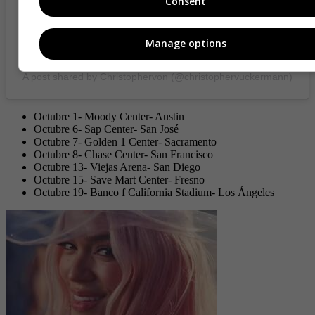
Consent
Manage options
A post shared by Christophervon (@christophervuckermann)
Octubre 1- Moody Center- Austin
Octubre 6- Sap Center- San José
Octubre 7- Golden 1 Center- Sacramento
Octubre 8- Chase Center- San Francisco
Octubre 13- Viejas Arena- San Diego
Octubre 15- Save Mart Center- Fresno
Octubre 19- Banco f California Stadium- Los Ángeles