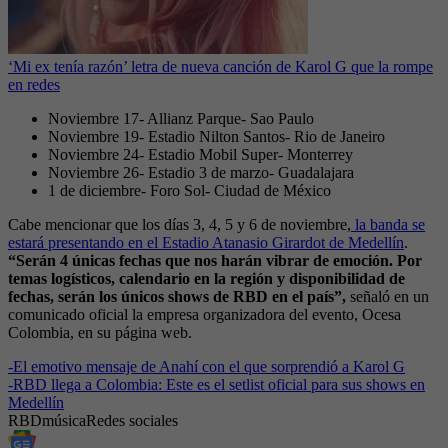
‘Mi ex tenía razón’ letra de nueva canción de Karol G que la rompe
en redes
Noviembre 17- Allianz Parque- Sao Paulo
Noviembre 19- Estadio Nilton Santos- Rio de Janeiro
Noviembre 24- Estadio Mobil Super- Monterrey
Noviembre 26- Estadio 3 de marzo- Guadalajara
1 de diciembre- Foro Sol- Ciudad de México
Cabe mencionar que los días 3, 4, 5 y 6 de noviembre,
la banda se
estará presentando en el Estadio Atanasio Girardot de Medellín
.
“Serán 4 únicas fechas que nos harán vibrar de emoción. Por
temas logísticos, calendario en la región y disponibilidad de
fechas, serán los únicos shows de RBD en el país”,
señaló en un
comunicado oficial la empresa organizadora del evento, Ocesa
Colombia, en su página web.
-
El emotivo mensaje de Anahí con el que sorprendió a Karol G
-
RBD llega a Colombia: Este es el setlist oficial para sus shows en
Medellín
RBD
música
Redes sociales