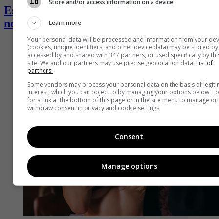
Store and/or access information on a device
Estas son las series que lideran las
nominaciones a los Premios Emmy 2026
Learn more
Your personal data will be processed and information from your dev
(cookies, unique identifiers, and other device data) may be stored by
accessed by and shared with 347 partners, or used specifically by thi
site. We and our partners may use precise geolocation data.
List of
partners.
Some vendors may process your personal data on the basis of legit
interest, which you can object to by managing your options below. L
for a link at the bottom of this page or in the site menu to manage or
withdraw consent in privacy and cookie settings.
Consent
Manage options